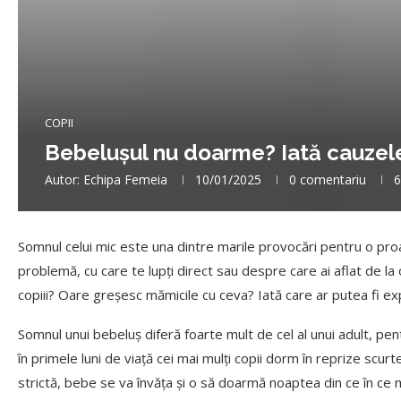
COPII
Bebelușul nu doarme? Iată cauzele
Autor:
Echipa Femeia
10/01/2025
0 comentariu
6
Somnul celui mic este una dintre marile provocări pentru o pro
problemă, cu care te lupți direct sau despre care ai aflat de l
copiii? Oare greșesc mămicile cu ceva? Iată care ar putea fi expl
Somnul unui bebeluș diferă foarte mult de cel al unui adult, pe
în primele luni de viață cei mai mulți copii dorm în reprize scurt
strictă, bebe se va învăța și o să doarmă noaptea din ce în ce 