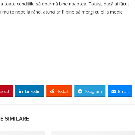
vea toate condițiile să doarmă bine noaptea. Totuși, dacă ai făcut
 multe nopți la rând, atunci ar fi bine să mergi cu el la medic
terest
Linkedin
Reddit
Telegram
Email
E SIMILARE