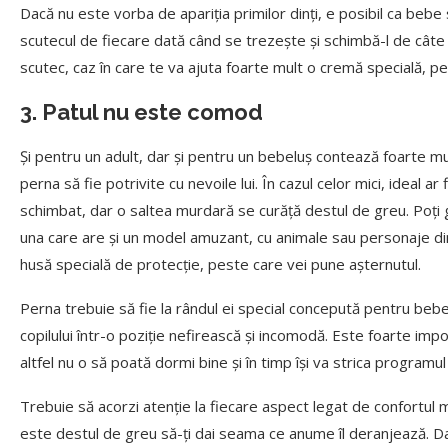
Dacă nu este vorba de apariția primilor dinți, e posibil ca bebe
scutecul de fiecare dată când se trezește și schimbă-l de câte ori
scutec, caz în care te va ajuta foarte mult o cremă specială, pe 
3. Patul nu este comod
Și pentru un adult, dar și pentru un bebeluș contează foarte mu
perna să fie potrivite cu nevoile lui. În cazul celor mici, ideal a
schimbat, dar o saltea murdară se curăță destul de greu. Poți 
una care are și un model amuzant, cu animale sau personaje di
husă specială de protecție, peste care vei pune așternutul.
Perna trebuie să fie la rândul ei special concepută pentru bebel
copilului într-o poziție nefirească și incomodă. Este foarte impo
altfel nu o să poată dormi bine și în timp își va strica programu
Trebuie să acorzi atenție la fiecare aspect legat de confortul m
este destul de greu să-ți dai seama ce anume îl deranjează. Dar,