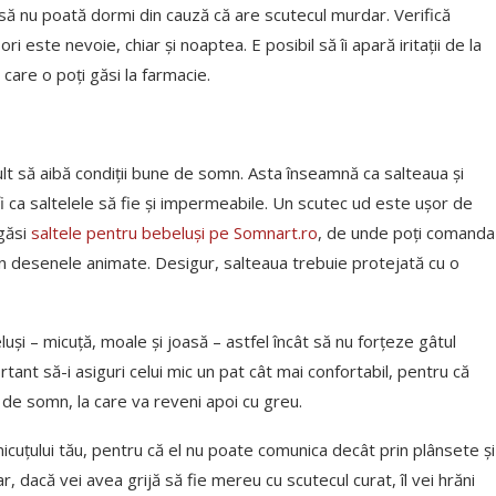
 să nu poată dormi din cauză că are scutecul murdar. Verifică
 este nevoie, chiar și noaptea. E posibil să îi apară iritații de la
care o poți găsi la farmacie.
lt să aibă condiții bune de somn. Asta înseamnă ca salteaua și
r fi ca saltelele să fie și impermeabile. Un scutec ud este ușor de
găsi
saltele pentru bebeluși pe Somnart.ro
, de unde poți comanda
n desenele animate. Desigur, salteaua trebuie protejată cu o
uși – micuță, moale și joasă – astfel încât să nu forțeze gâtul
rtant să-i asiguri celui mic un pat cât mai confortabil, pentru că
l de somn, la care va reveni apoi cu greu.
icuțului tău, pentru că el nu poate comunica decât prin plânsete și
 dacă vei avea grijă să fie mereu cu scutecul curat, îl vei hrăni