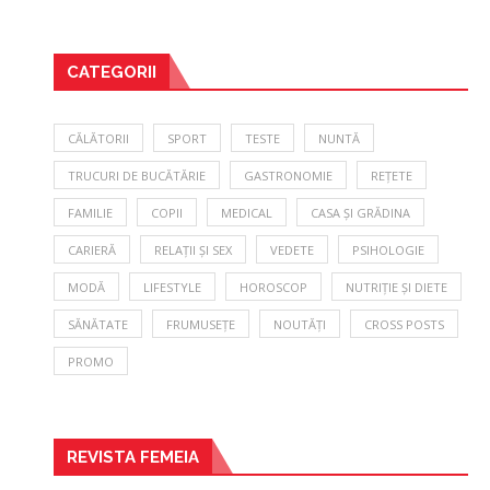
CATEGORII
CĂLĂTORII
SPORT
TESTE
NUNTĂ
TRUCURI DE BUCĂTĂRIE
GASTRONOMIE
REȚETE
FAMILIE
COPII
MEDICAL
CASA ȘI GRĂDINA
CARIERĂ
RELAȚII ȘI SEX
VEDETE
PSIHOLOGIE
MODĂ
LIFESTYLE
HOROSCOP
NUTRIȚIE ȘI DIETE
SĂNĂTATE
FRUMUSEȚE
NOUTĂȚI
CROSS POSTS
PROMO
REVISTA FEMEIA