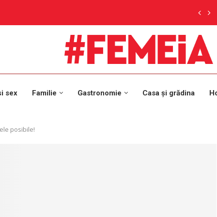
și sex
Familie
Gastronomie
Casa și grădina
H
le posibile!