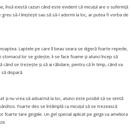
, însă există cazuri când este evident că micuțul are o suferință.
reu să-l liniștești sau să să-l adormi la loc, ar putea fi vorba de
 noaptea. Laptele pe care îl beau seara se digeră foarte repede,
i stomacul lor se golește, li se face foame și atunci încep să
tă când se trezește și să ai răbdare, pentru că în timp, când va
 să dispară.
itat și nu vrea să adoarmă la loc, atunci este posibil să se simtă
e sănătos. Foarte des se întâmplă ca micuțul să se trezească
dor foarte tare gingiile. Un gel special aplicat pe gingii va ameliora
ze.