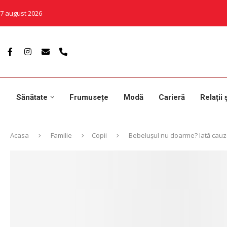
7 august 2026
Sănătate
Frumusețe
Modă
Carieră
Relații 
Acasa
Familie
Copii
Bebelușul nu doarme? Iată cauze