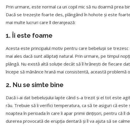
Prin urmare, este normal ca un copil mic să nu doarmă prea bine
Dacă se trezește foarte des, plângând în hohote și este foarte g
mai multe lucruri care îl deranjează:
1. Îi este foame
Acesta este principalul motiv pentru care bebelușii se trezesc
mai ales dacă sunt alăptați natural. Prin urmare, pe timpul nopți
plângă. Nu există altă soluție decât să îl hrănești de fiecare da
începe să mănânce hrană mai consistentă, această problemă o
2. Nu se simte bine
Dacă i-ai dat bebelușului lapte când s-a trezit și el tot este ag
rău. Trebuie să îi verifici temperatura, ca să te asiguri că est
noaptea în perioada în care îi apar primii dințișori, pentru că îl 
durerea provocată de erupția dentară și îl va ajuta să se calme