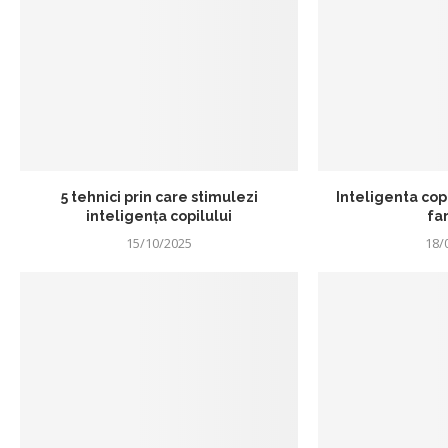
5 tehnici prin care stimulezi
Inteligenta copil
inteligența copilului
far
15/10/2025
18/