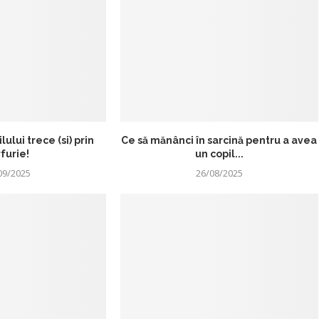
ului trece (si) prin
Ce să mănânci în sarcină pentru a avea
furie!
un copil...
09/2025
26/08/2025