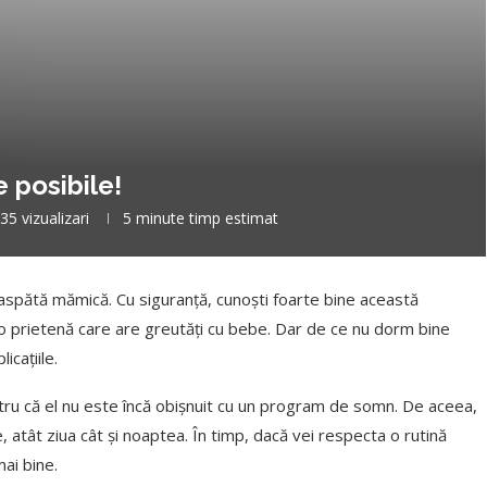
 posibile!
35
vizualizari
5 minute timp estimat
aspătă mămică. Cu siguranță, cunoști foarte bine această
a o prietenă care are greutăți cu bebe. Dar de ce nu dorm bine
icațiile.
ntru că el nu este încă obișnuit cu un program de somn. De aceea,
e, atât ziua cât și noaptea. În timp, dacă vei respecta o rutină
mai bine.