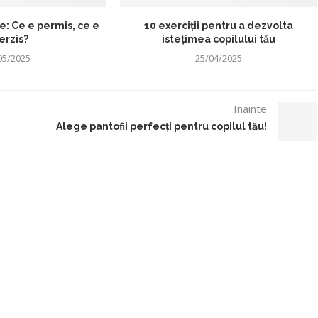
e: Ce e permis, ce e
10 exerciții pentru a dezvolta
erzis?
istețimea copilului tău
05/2025
25/04/2025
Inainte
Alege pantofii perfecți pentru copilul tău!