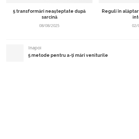
5 transformări neașteptate după
Reguli în alăptar
sarcină
int
08/08/2025
02/
Inapoi
5 metode pentru a-ți mări veniturile