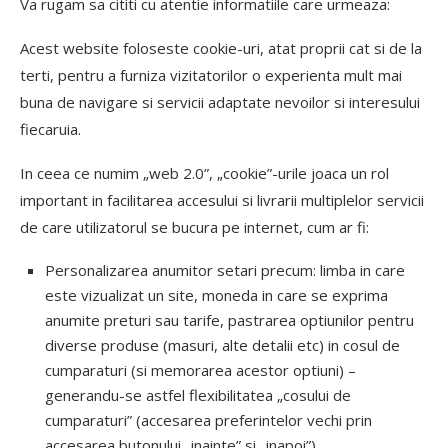
Va rugam sa cititi cu atentie informatiile care urmeaza:
Acest website foloseste cookie-uri, atat proprii cat si de la
terti, pentru a furniza vizitatorilor o experienta mult mai
buna de navigare si servicii adaptate nevoilor si interesului
fiecaruia.
In ceea ce numim „web 2.0”, „cookie”-urile joaca un rol
important in facilitarea accesului si livrarii multiplelor servicii
de care utilizatorul se bucura pe internet, cum ar fi:
Personalizarea anumitor setari precum: limba in care
este vizualizat un site, moneda in care se exprima
anumite preturi sau tarife, pastrarea optiunilor pentru
diverse produse (masuri, alte detalii etc) in cosul de
cumparaturi (si memorarea acestor optiuni) –
generandu-se astfel flexibilitatea „cosului de
cumparaturi” (accesarea preferintelor vechi prin
accesarea butonului „inainte” si „inapoi”)