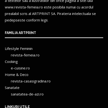
a textelor sau a ilustratiilor din orice pagina a site-ului
www.revista-femeia.ro este posibila numai cu acordul
prealabil scris al
ARTPRINT SA.
Pirateria intelectuala se
pedepseste conform legii.
FAMILIA ARTPRINT
Lifestyle Feminin
revista-femeia.ro
Cooking
e-cuisine.ro
Home & Deco
revista-casasigradina.ro
Sanatate
sanatatea-de-azi.ro
LINKURI UTILE