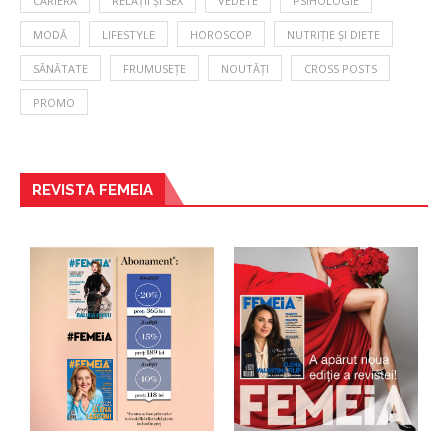
CARIERĂ
RELAȚII ȘI SEX
VEDETE
PSIHOLOGIE
MODĂ
LIFESTYLE
HOROSCOP
NUTRIȚIE ȘI DIETE
SĂNĂTATE
FRUMUSEȚE
NOUTĂȚI
CROSS POSTS
PROMO
REVISTA FEMEIA