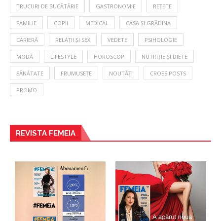
TRUCURI DE BUCĂTĂRIE
GASTRONOMIE
REȚETE
FAMILIE
COPII
MEDICAL
CASA ȘI GRĂDINA
CARIERĂ
RELAȚII ȘI SEX
VEDETE
PSIHOLOGIE
MODĂ
LIFESTYLE
HOROSCOP
NUTRIȚIE ȘI DIETE
SĂNĂTATE
FRUMUSEȚE
NOUTĂȚI
CROSS POSTS
PROMO
REVISTA FEMEIA