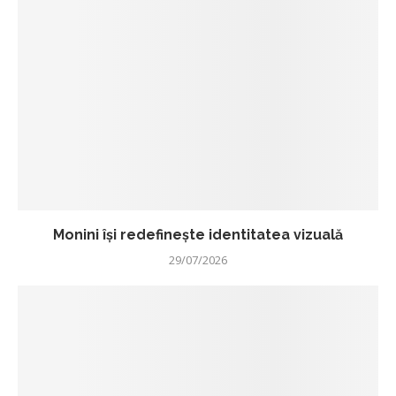
Monini își redefinește identitatea vizuală
29/07/2026