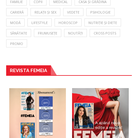
FAMILIE
COPII
MEDICAL
CASA ȘI GRĂDINA
CARIERĂ
RELAȚII ȘI SEX
VEDETE
PSIHOLOGIE
MODĂ
LIFESTYLE
HOROSCOP
NUTRIȚIE ȘI DIETE
SĂNĂTATE
FRUMUSEȚE
NOUTĂȚI
CROSS POSTS
PROMO
REVISTA FEMEIA