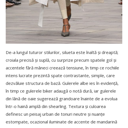
De-a lungul tuturor stilurilor, silueta este înaltă și dreaptă;
croiala precisă și suplă, cu surprize precum spatele gol și
accentele fără mâneci creează tensiune, în timp ce rochiile
intens lucrate prezintă spate contrastante, simple, care
dezvăluie structura de bază. Gulerele albe ies în evidență,
în timp ce gulerele biker adaugă o notă dură, iar gulerele
din lână de oaie sugerează grandoare înainte de a evolua
într-o haină amplă din shearling. Textura și culoarea
definesc un peisaj urban de tonuri neutre și nuanțe
estompate, ocazional iluminate de accente de mandarină