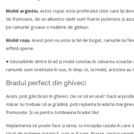
Molid argintiu.
Acest copac este preferatul celor care își do
de frumoase, de un albastru oțelit sunt foarte puternice şi ascu
pe ramurile groase o mulţime de globuri.
Molid roșu
. Acest pom nu este la fel de bogat, ramurile lui fi
ieftină specie.
♥ Deosebirile dintre brad şi molid constau în culoarea scoarţei (a
ramurile sunt orientate în sus, în timp ce, la molid, acestea au 
Bradul perfect din ghiveci
Acum, poți găsi brazi în ghiveci. De ce să iei unul? Dacă ai posibi
măcar nu trebuie să ai grădină, poți replanta bradul la marginea
frumusețe. Și va pentru totdeauna bradul tău!
Replantarea se poate face și iarna, cu excepţia cazului în care s
strat de materie organică, cum ar fi paie, frunze, resturi veget