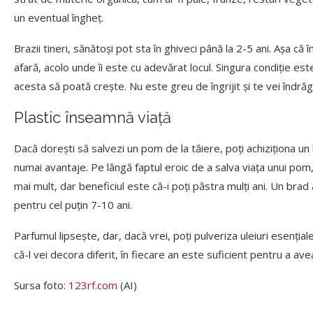
un eventual îngheţ.
Brazii tineri, sănătoși pot sta în ghiveci până la 2-5 ani. Așa că în
afară, acolo unde îi este cu adevărat locul. Singura condiție e
acesta să poată crește. Nu este greu de îngrijit și te vei îndrăg
Plastic înseamnă viață
Dacă dorești să salvezi un pom de la tăiere, poți achiziționa un 
numai avantaje. Pe lângă faptul eroic de a salva viața unui pom,
mai mult, dar beneficiul este că-i poți păstra mulți ani. Un brad a
pentru cel puțin 7-10 ani.
Parfumul lipsește, dar, dacă vrei, poți pulveriza uleiuri esenţiale
că-l vei decora diferit, în fiecare an este suficient pentru a ave
Sursa foto:
123rf.com
(AI)