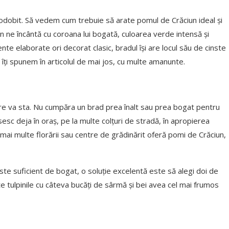
podobit. Să vedem cum trebuie să arate pomul de Crăciun ideal și
un ne încântă cu coroana lui bogată, culoarea verde intensă și
nte elaborate ori decorat clasic, bradul își are locul său de cinste
vit îți spunem în articolul de mai jos, cu multe amanunte.
 care va sta. Nu cumpăra un brad prea înalt sau prea bogat pentru
esc deja în oraş, pe la multe colţuri de stradă, în apropierea
mai multe florării sau centre de grădinărit oferă pomi de Crăciun,
 este suficient de bogat, o soluție excelentă este să alegi doi de
ște tulpinile cu câteva bucăți de sârmă și bei avea cel mai frumos