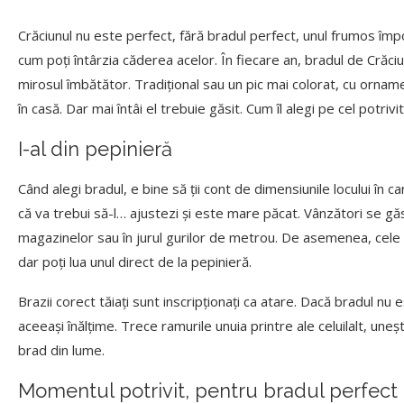
Crăciunul nu este perfect, fără bradul perfect, unul frumos îm
cum poți întârzia căderea acelor. În fiecare an, bradul de Crăci
mirosul îmbătător. Tradițional sau un pic mai colorat, cu orname
în casă. Dar mai întâi el trebuie găsit. Cum îl alegi pe cel potri
I-al din pepinieră
Când alegi bradul, e bine să ții cont de dimensiunile locului în
că va trebui să-l… ajustezi și este mare păcat. Vânzători se găs
magazinelor sau în jurul gurilor de metrou. De asemenea, cele 
dar poți lua unul direct de la pepinieră.
Brazii corect tăiați sunt inscripționați ca atare. Dacă bradul nu
aceeași înălțime. Trece ramurile unuia printre ale celuilalt, une
brad din lume.
Momentul potrivit, pentru bradul perfect