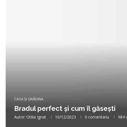
CASA ȘI GRĂDINA
Bradul perfect și cum îl găsești
Autor:
Otilia Ignat
10/12/2023
0 comentariu
984
v