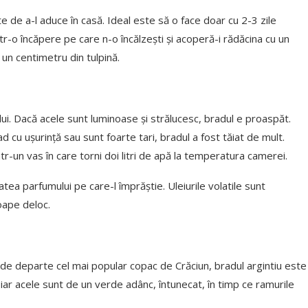
e de a-l aduce în casă. Ideal este să o face doar cu 2-3 zile
tr-o încăpere pe care n-o încălzești și acoperă-i rădăcina cu un
 un centimetru din tulpină.
ui. Dacă acele sunt luminoase şi strălucesc, bradul e proaspăt.
d cu ușurință sau sunt foarte tari, bradul a fost tăiat de mult.
într-un vas în care torni doi litri de apă la temperatura camerei.
ea parfumului pe care-l împrăștie. Uleiurile volatile sunt
oape deloc.
i de departe cel mai popular copac de Crăciun, bradul argintiu este
 iar acele sunt de un verde adânc, întunecat, în timp ce ramurile