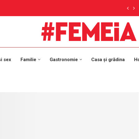
și sex
Familie
Gastronomie
Casa și grădina
H