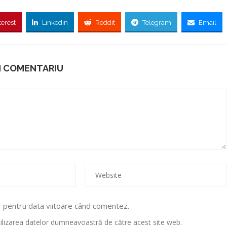
terest
Linkedin
Reddit
Telegram
Email
N COMENTARIU
r pentru data viitoare când comentez.
utilizarea datelor dumneavoastră de către acest site web.