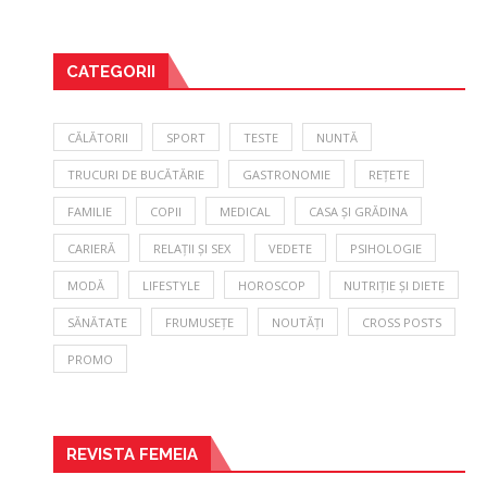
CATEGORII
CĂLĂTORII
SPORT
TESTE
NUNTĂ
TRUCURI DE BUCĂTĂRIE
GASTRONOMIE
REȚETE
FAMILIE
COPII
MEDICAL
CASA ȘI GRĂDINA
CARIERĂ
RELAȚII ȘI SEX
VEDETE
PSIHOLOGIE
MODĂ
LIFESTYLE
HOROSCOP
NUTRIȚIE ȘI DIETE
SĂNĂTATE
FRUMUSEȚE
NOUTĂȚI
CROSS POSTS
PROMO
REVISTA FEMEIA