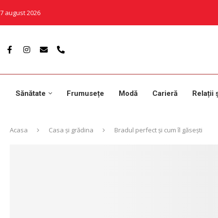
7 august 2026
Sănătate
Frumusețe
Modă
Carieră
Relații 
Acasa
Casa și grădina
Bradul perfect și cum îl găsești