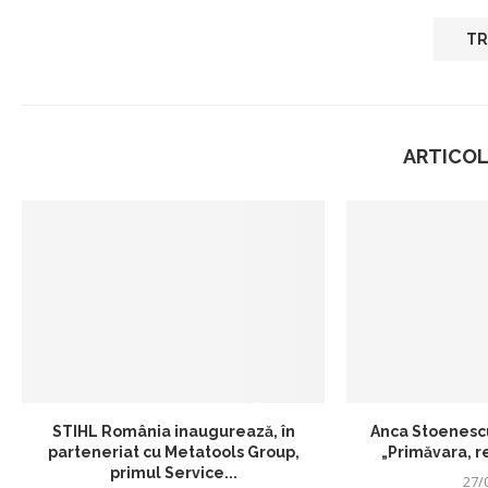
ARTICOL
STIHL România inaugurează, în
Anca Stoenescu,
parteneriat cu Metatools Group,
„Primăvara, r
primul Service...
27/