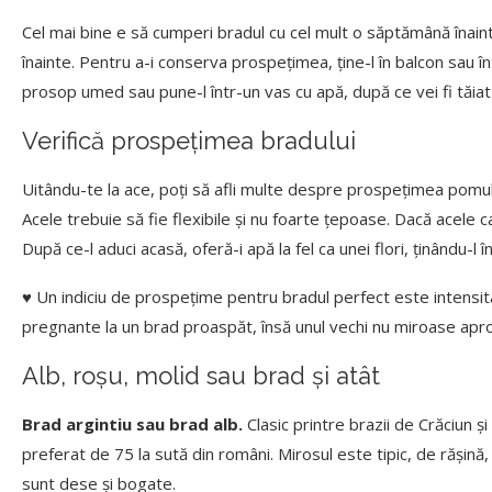
Cel mai bine e să cumperi bradul cu cel mult o săptămână înaint
înainte. Pentru a-i conserva prospețimea, ține-l în balcon sau în
prosop umed sau pune-l într-un vas cu apă, după ce vei fi tăiat
Verifică prospețimea bradului
Uitându-te la ace, poți să afli multe despre prospeţimea pomul
Acele trebuie să fie flexibile și nu foarte țepoase. Dacă acele ca
După ce-l aduci acasă, oferă-i apă la fel ca unei flori, ținându-l 
♥ Un indiciu de prospeţime pentru bradul perfect este intensitat
pregnante la un brad proaspăt, însă unul vechi nu miroase apr
Alb, roșu, molid sau brad și atât
Brad argintiu sau brad alb.
Clasic printre brazii de Crăciun ș
preferat de 75 la sută din români. Mirosul este tipic, de rășină,
sunt dese și bogate.