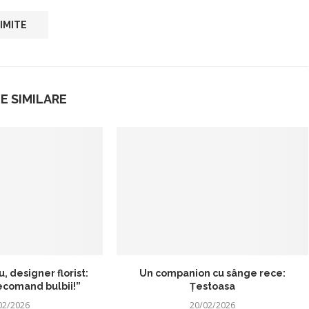
E SIMILARE
 designer florist:
Un companion cu sânge rece:
ecomand bulbii!”
Țestoasa
02/2026
20/02/2026