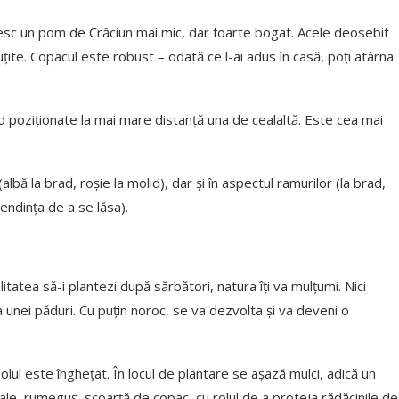
resc un pom de Crăciun mai mic, dar foarte bogat. Acele deosebit
ţite. Copacul este robust – odată ce l-ai adus în casă, poţi atârna
ind poziționate la mai mare distanță una de cealaltă. Este cea mai
lbă la brad, roşie la molid), dar și în aspectul ramurilor (la brad,
tendința de a se lăsa).
litatea să-i plantezi după sărbători, natura îți va mulțumi. Nici
 unei păduri. Cu puțin noroc, se va dezvolta și va deveni o
olul este înghețat. În locul de plantare se așază mulci, adică un
ale, rumeguș, scoarță de copac, cu rolul de a proteja rădăcinile de