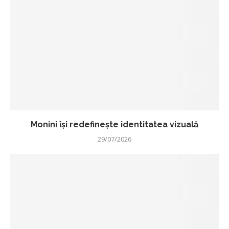
Monini își redefinește identitatea vizuală
29/07/2026