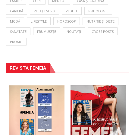
FAMILIE
COPII
MEDICAL
CASA ȘI GRĂDINA
CARIERĂ
RELAȚII ȘI SEX
VEDETE
PSIHOLOGIE
MODĂ
LIFESTYLE
HOROSCOP
NUTRIȚIE ȘI DIETE
SĂNĂTATE
FRUMUSEȚE
NOUTĂȚI
CROSS POSTS
PROMO
REVISTA FEMEIA