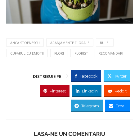
ANCA STOENESCU
ARANJAMENTE FLORALE
BULBI
CUFARUL CU EMOTII
FLORI
FLORIST
RECOMANDARI
DISTRIBUIE PE
Facebook
Twitter
Pinterest
Linkedin
Reddit
Telegram
Email
LASA-NE UN COMENTARIU