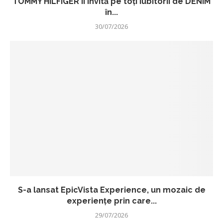
TOMMY HILFIGER îi invită pe toți iubitorii de DENIM
în...
30/07/2026
S-a lansat EpicVista Experience, un mozaic de
experiențe prin care...
29/07/2026