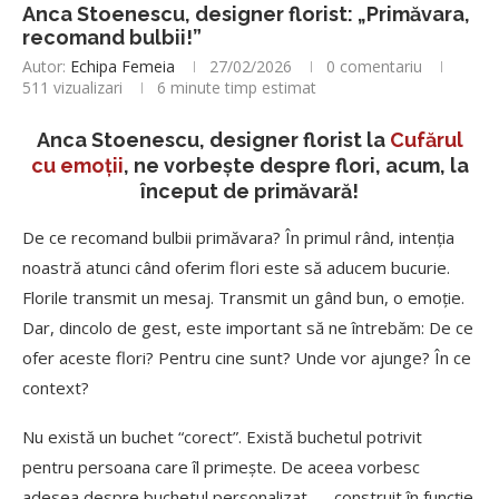
Anca Stoenescu, designer florist: „Primăvara,
recomand bulbii!”
Autor:
Echipa Femeia
27/02/2026
0 comentariu
511
vizualizari
6 minute timp estimat
Anca Stoenescu, designer florist la
Cufărul
cu emoții
, ne vorbește despre flori, acum, la
început de primăvară!
De ce recomand bulbii primăvara? În primul rând, intenția
noastră atunci când oferim flori este să aducem bucurie.
Florile transmit un mesaj. Transmit un gând bun, o emoție.
Dar, dincolo de gest, este important să ne întrebăm: De ce
ofer aceste flori? Pentru cine sunt? Unde vor ajunge? În ce
context?
Nu există un buchet “corect”. Există buchetul potrivit
pentru persoana care îl primește. De aceea vorbesc
adesea despre buchetul personalizat — construit în funcție