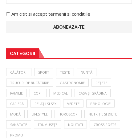
Am citit si accept termenii si conditiile
CATEGORII
CĂLĂTORII
SPORT
TESTE
NUNTĂ
TRUCURI DE BUCĂTĂRIE
GASTRONOMIE
REȚETE
FAMILIE
COPII
MEDICAL
CASA ȘI GRĂDINA
CARIERĂ
RELAȚII ȘI SEX
VEDETE
PSIHOLOGIE
MODĂ
LIFESTYLE
HOROSCOP
NUTRIȚIE ȘI DIETE
SĂNĂTATE
FRUMUSEȚE
NOUTĂȚI
CROSS POSTS
PROMO