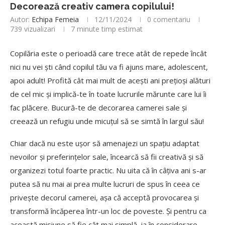
Decorează creativ camera copilului!
Autor:
Echipa Femeia
12/11/2024
0 comentariu
739
vizualizari
7 minute timp estimat
Copilăria este o perioadă care trece atât de repede încât
nici nu vei ști când copilul tău va fi ajuns mare, adolescent,
apoi adult! Profită cât mai mult de acești ani prețioși alături
de cel mic și implică-te în toate lucrurile mărunte care lui îi
fac plăcere. Bucură-te de decorarea camerei sale și
creează un refugiu unde micuțul să se simtă în largul său!
Chiar dacă nu este ușor să amenajezi un spațiu adaptat
nevoilor și preferințelor sale, încearcă să fii creativă și să
organizezi totul foarte practic. Nu uita că în câțiva ani s-ar
putea să nu mai ai prea multe lucruri de spus în ceea ce
privește decorul camerei, așa că acceptă provocarea și
transformă încăperea într-un loc de poveste. Și pentru ca
această misiune să fie cât mai simplă, ia în considerare