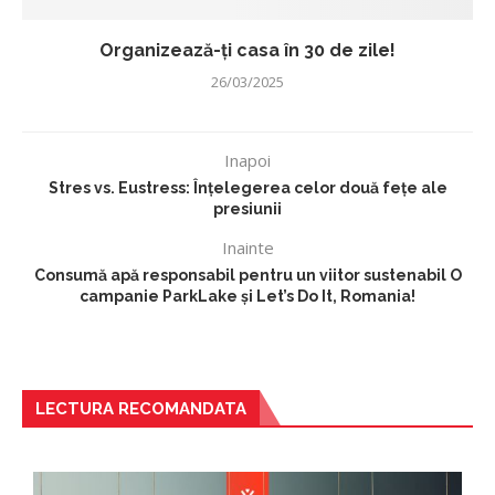
Organizează-ți casa în 30 de zile!
26/03/2025
Inapoi
Stres vs. Eustress: Înțelegerea celor două fețe ale
presiunii
Inainte
Consumă apă responsabil pentru un viitor sustenabil O
campanie ParkLake și Let’s Do It, Romania!
LECTURA RECOMANDATA