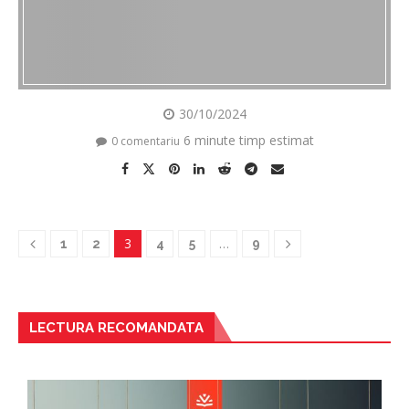
30/10/2024
6 minute timp estimat
0 comentariu
3
…
1
2
4
5
9
LECTURA RECOMANDATA