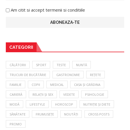
Am citit si accept termenii si conditiile
CATEGORII
CĂLĂTORII
SPORT
TESTE
NUNTĂ
TRUCURI DE BUCĂTĂRIE
GASTRONOMIE
REȚETE
FAMILIE
COPII
MEDICAL
CASA ȘI GRĂDINA
CARIERĂ
RELAȚII ȘI SEX
VEDETE
PSIHOLOGIE
MODĂ
LIFESTYLE
HOROSCOP
NUTRIȚIE ȘI DIETE
SĂNĂTATE
FRUMUSEȚE
NOUTĂȚI
CROSS POSTS
PROMO