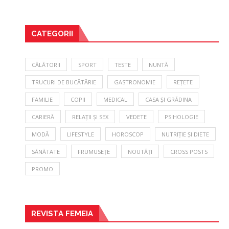
CATEGORII
CĂLĂTORII
SPORT
TESTE
NUNTĂ
TRUCURI DE BUCĂTĂRIE
GASTRONOMIE
REȚETE
FAMILIE
COPII
MEDICAL
CASA ȘI GRĂDINA
CARIERĂ
RELAȚII ȘI SEX
VEDETE
PSIHOLOGIE
MODĂ
LIFESTYLE
HOROSCOP
NUTRIȚIE ȘI DIETE
SĂNĂTATE
FRUMUSEȚE
NOUTĂȚI
CROSS POSTS
PROMO
REVISTA FEMEIA