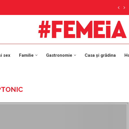
și sex
Familie
Gastronomie
Casa și grădina
H
PTONIC