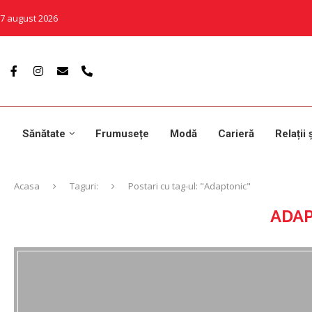
7 august 2026
Sănătate
Frumusețe
Modă
Carieră
Relații 
Acasa
Taguri:
Postari cu tag-ul: "Adaptonic"
ADA