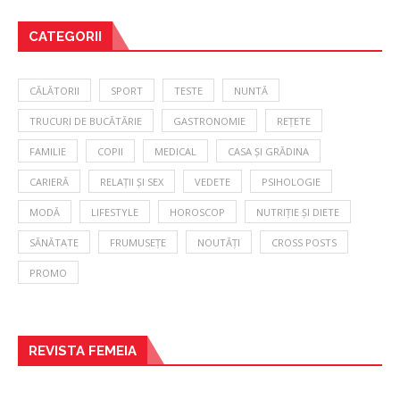
CATEGORII
CĂLĂTORII
SPORT
TESTE
NUNTĂ
TRUCURI DE BUCĂTĂRIE
GASTRONOMIE
REȚETE
FAMILIE
COPII
MEDICAL
CASA ȘI GRĂDINA
CARIERĂ
RELAȚII ȘI SEX
VEDETE
PSIHOLOGIE
MODĂ
LIFESTYLE
HOROSCOP
NUTRIȚIE ȘI DIETE
SĂNĂTATE
FRUMUSEȚE
NOUTĂȚI
CROSS POSTS
PROMO
REVISTA FEMEIA