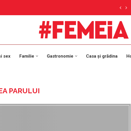
și sex
Familie
Gastronomie
Casa și grădina
H
EA PARULUI