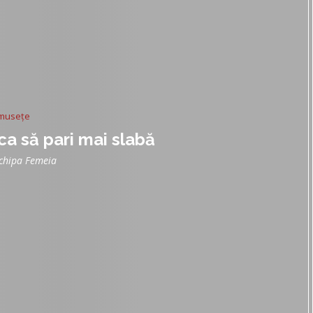
musețe
 ca să pari mai slabă
chipa Femeia