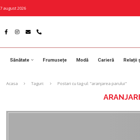
7 august 2026
Sănătate
Frumusețe
Modă
Carieră
Relații 
Acasa
Taguri:
Postari cu tag-ul: "aranjarea parului"
ARANJAR