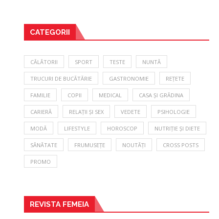
CATEGORII
CĂLĂTORII
SPORT
TESTE
NUNTĂ
TRUCURI DE BUCĂTĂRIE
GASTRONOMIE
REȚETE
FAMILIE
COPII
MEDICAL
CASA ȘI GRĂDINA
CARIERĂ
RELAȚII ȘI SEX
VEDETE
PSIHOLOGIE
MODĂ
LIFESTYLE
HOROSCOP
NUTRIȚIE ȘI DIETE
SĂNĂTATE
FRUMUSEȚE
NOUTĂȚI
CROSS POSTS
PROMO
REVISTA FEMEIA