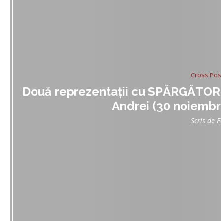
Cross Pos
Două reprezentaţii cu SPĂRGĂTORUL
Andrei (30 noiembri
Scris de
E