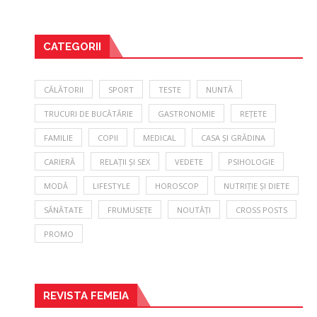
CATEGORII
CĂLĂTORII
SPORT
TESTE
NUNTĂ
TRUCURI DE BUCĂTĂRIE
GASTRONOMIE
REȚETE
FAMILIE
COPII
MEDICAL
CASA ȘI GRĂDINA
CARIERĂ
RELAȚII ȘI SEX
VEDETE
PSIHOLOGIE
MODĂ
LIFESTYLE
HOROSCOP
NUTRIȚIE ȘI DIETE
SĂNĂTATE
FRUMUSEȚE
NOUTĂȚI
CROSS POSTS
PROMO
REVISTA FEMEIA