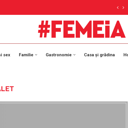
și sex
Familie
Gastronomie
Casa și grădina
H
ALET