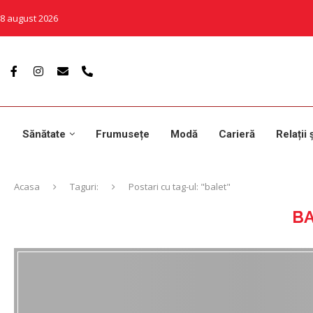
8 august 2026
Sănătate
Frumusețe
Modă
Carieră
Relații 
Acasa
Taguri:
Postari cu tag-ul: "balet"
B