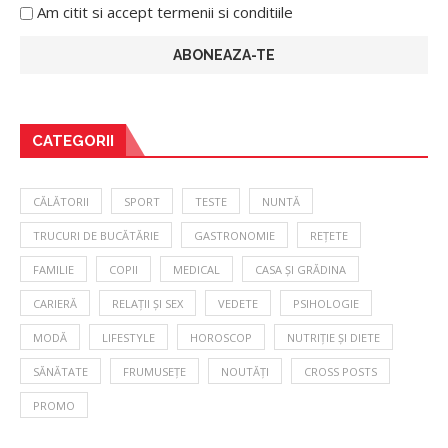
Am citit si accept termenii si conditiile
CATEGORII
CĂLĂTORII
SPORT
TESTE
NUNTĂ
TRUCURI DE BUCĂTĂRIE
GASTRONOMIE
REȚETE
FAMILIE
COPII
MEDICAL
CASA ȘI GRĂDINA
CARIERĂ
RELAȚII ȘI SEX
VEDETE
PSIHOLOGIE
MODĂ
LIFESTYLE
HOROSCOP
NUTRIȚIE ȘI DIETE
SĂNĂTATE
FRUMUSEȚE
NOUTĂȚI
CROSS POSTS
PROMO