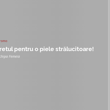
romo
etul pentru o piele strălucitoare!
chipa Femeia