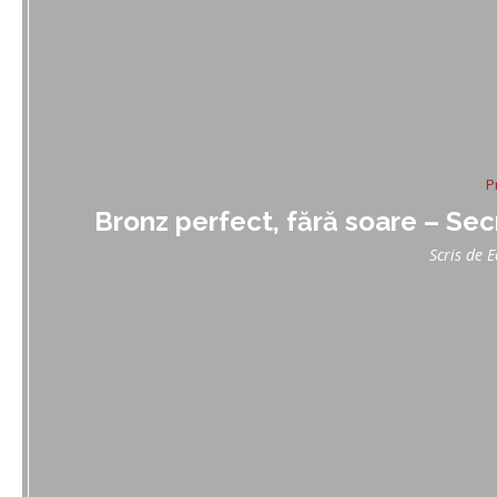
P
Bronz perfect, fără soare – Secr
Scris de
E