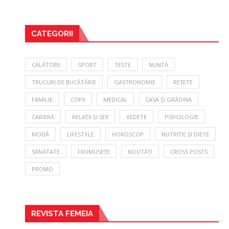
CATEGORII
CĂLĂTORII
SPORT
TESTE
NUNTĂ
TRUCURI DE BUCĂTĂRIE
GASTRONOMIE
REȚETE
FAMILIE
COPII
MEDICAL
CASA ȘI GRĂDINA
CARIERĂ
RELAȚII ȘI SEX
VEDETE
PSIHOLOGIE
MODĂ
LIFESTYLE
HOROSCOP
NUTRIȚIE ȘI DIETE
SĂNĂTATE
FRUMUSEȚE
NOUTĂȚI
CROSS POSTS
PROMO
REVISTA FEMEIA