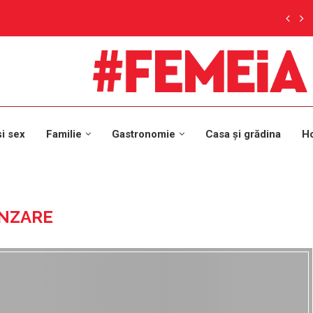
și sex
Familie
Gastronomie
Casa și grădina
H
NZARE