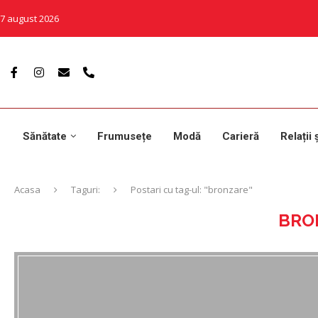
7 august 2026
Sănătate
Frumusețe
Modă
Carieră
Relații 
Acasa
Taguri:
Postari cu tag-ul: "bronzare"
BRO