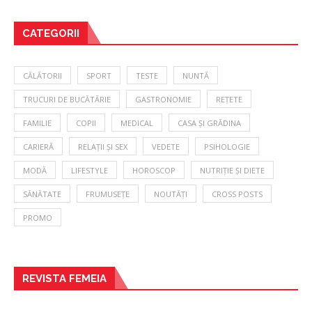
CATEGORII
CĂLĂTORII
SPORT
TESTE
NUNTĂ
TRUCURI DE BUCĂTĂRIE
GASTRONOMIE
REȚETE
FAMILIE
COPII
MEDICAL
CASA ȘI GRĂDINA
CARIERĂ
RELAȚII ȘI SEX
VEDETE
PSIHOLOGIE
MODĂ
LIFESTYLE
HOROSCOP
NUTRIȚIE ȘI DIETE
SĂNĂTATE
FRUMUSEȚE
NOUTĂȚI
CROSS POSTS
PROMO
REVISTA FEMEIA