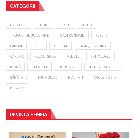
CATEGORII
CĂLĂTORII
SPORT
TESTE
NUNTĂ
TRUCURI DE BUCĂTĂRIE
GASTRONOMIE
REȚETE
FAMILIE
COPII
MEDICAL
CASA ȘI GRĂDINA
CARIERĂ
RELAȚII ȘI SEX
VEDETE
PSIHOLOGIE
MODĂ
LIFESTYLE
HOROSCOP
NUTRIȚIE ȘI DIETE
SĂNĂTATE
FRUMUSEȚE
NOUTĂȚI
CROSS POSTS
PROMO
REVISTA FEMEIA