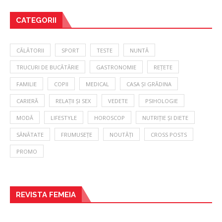
CATEGORII
CĂLĂTORII
SPORT
TESTE
NUNTĂ
TRUCURI DE BUCĂTĂRIE
GASTRONOMIE
REȚETE
FAMILIE
COPII
MEDICAL
CASA ȘI GRĂDINA
CARIERĂ
RELAȚII ȘI SEX
VEDETE
PSIHOLOGIE
MODĂ
LIFESTYLE
HOROSCOP
NUTRIȚIE ȘI DIETE
SĂNĂTATE
FRUMUSEȚE
NOUTĂȚI
CROSS POSTS
PROMO
REVISTA FEMEIA