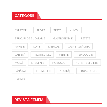
CATEGORII
CĂLĂTORII
SPORT
TESTE
NUNTĂ
TRUCURI DE BUCĂTĂRIE
GASTRONOMIE
REȚETE
FAMILIE
COPII
MEDICAL
CASA ȘI GRĂDINA
CARIERĂ
RELAȚII ȘI SEX
VEDETE
PSIHOLOGIE
MODĂ
LIFESTYLE
HOROSCOP
NUTRIȚIE ȘI DIETE
SĂNĂTATE
FRUMUSEȚE
NOUTĂȚI
CROSS POSTS
PROMO
REVISTA FEMEIA