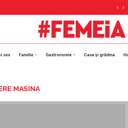
și sex
Familie
Gastronomie
Casa și grădina
H
ERE MASINA