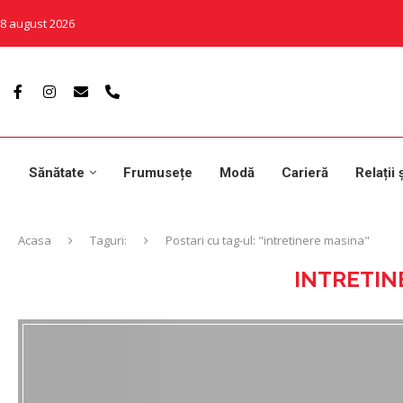
8 august 2026
Sănătate
Frumusețe
Modă
Carieră
Relații 
Acasa
Taguri:
Postari cu tag-ul: "intretinere masina"
INTRETIN