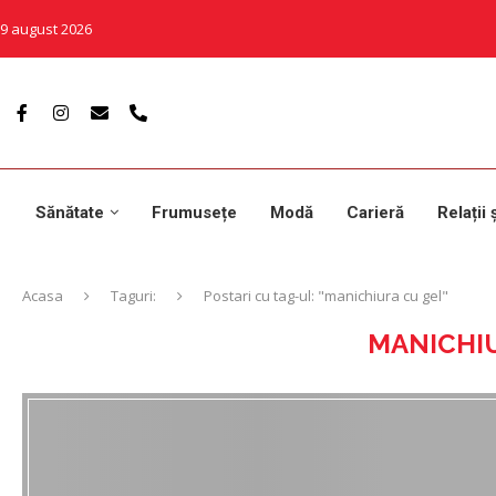
9 august 2026
Sănătate
Frumusețe
Modă
Carieră
Relații 
Acasa
Taguri:
Postari cu tag-ul: "manichiura cu gel"
MANICHI