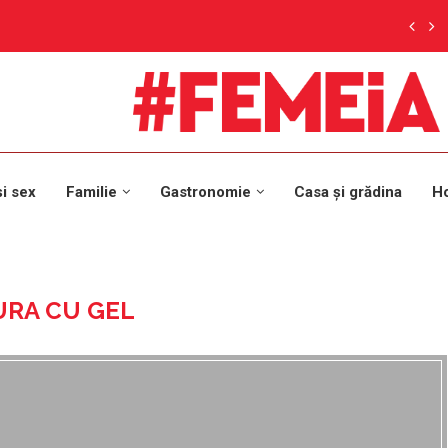
și sex
Familie
Gastronomie
Casa și grădina
H
URA CU GEL