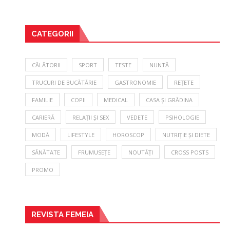
CATEGORII
CĂLĂTORII
SPORT
TESTE
NUNTĂ
TRUCURI DE BUCĂTĂRIE
GASTRONOMIE
REȚETE
FAMILIE
COPII
MEDICAL
CASA ȘI GRĂDINA
CARIERĂ
RELAȚII ȘI SEX
VEDETE
PSIHOLOGIE
MODĂ
LIFESTYLE
HOROSCOP
NUTRIȚIE ȘI DIETE
SĂNĂTATE
FRUMUSEȚE
NOUTĂȚI
CROSS POSTS
PROMO
REVISTA FEMEIA