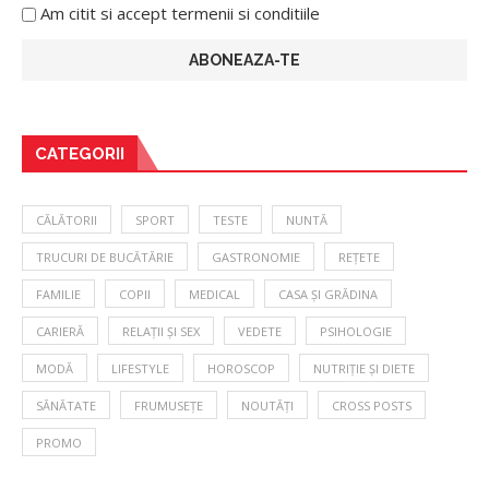
Am citit si accept termenii si conditiile
CATEGORII
CĂLĂTORII
SPORT
TESTE
NUNTĂ
TRUCURI DE BUCĂTĂRIE
GASTRONOMIE
REȚETE
FAMILIE
COPII
MEDICAL
CASA ȘI GRĂDINA
CARIERĂ
RELAȚII ȘI SEX
VEDETE
PSIHOLOGIE
MODĂ
LIFESTYLE
HOROSCOP
NUTRIȚIE ȘI DIETE
SĂNĂTATE
FRUMUSEȚE
NOUTĂȚI
CROSS POSTS
PROMO