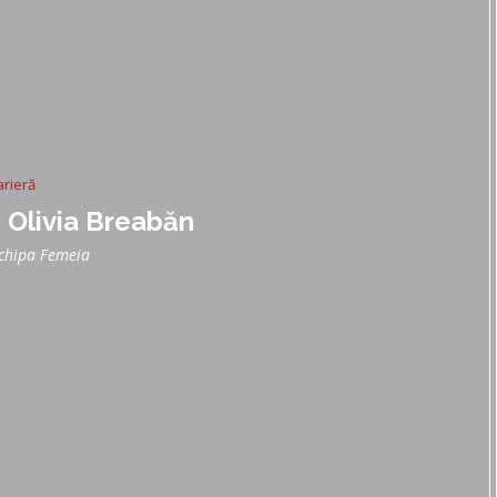
arieră
. Olivia Breabăn
chipa Femeia