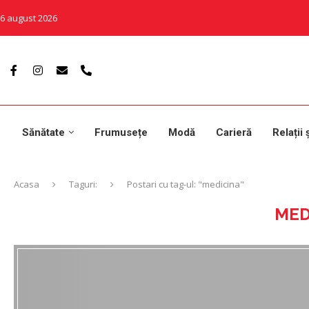
6 august 2026
Sănătate
Frumusețe
Modă
Carieră
Relații 
Acasa
Taguri:
Postari cu tag-ul: "medicina"
MED