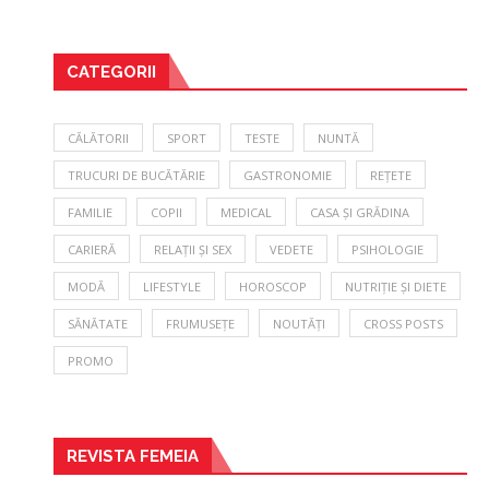
CATEGORII
CĂLĂTORII
SPORT
TESTE
NUNTĂ
TRUCURI DE BUCĂTĂRIE
GASTRONOMIE
REȚETE
FAMILIE
COPII
MEDICAL
CASA ȘI GRĂDINA
CARIERĂ
RELAȚII ȘI SEX
VEDETE
PSIHOLOGIE
MODĂ
LIFESTYLE
HOROSCOP
NUTRIȚIE ȘI DIETE
SĂNĂTATE
FRUMUSEȚE
NOUTĂȚI
CROSS POSTS
PROMO
REVISTA FEMEIA