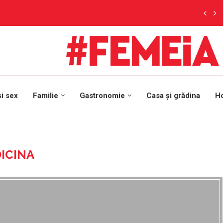
și sex
Familie
Gastronomie
Casa și grădina
H
ICINA