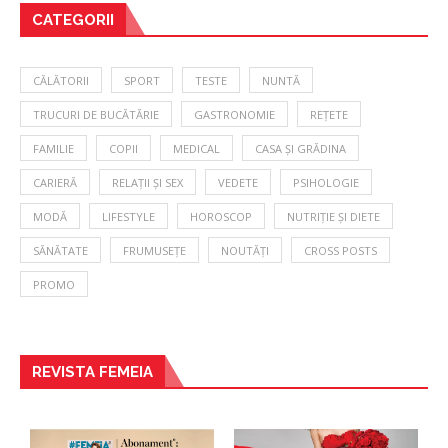
CATEGORII
CĂLĂTORII
SPORT
TESTE
NUNTĂ
TRUCURI DE BUCĂTĂRIE
GASTRONOMIE
REȚETE
FAMILIE
COPII
MEDICAL
CASA ȘI GRĂDINA
CARIERĂ
RELAȚII ȘI SEX
VEDETE
PSIHOLOGIE
MODĂ
LIFESTYLE
HOROSCOP
NUTRIȚIE ȘI DIETE
SĂNĂTATE
FRUMUSEȚE
NOUTĂȚI
CROSS POSTS
PROMO
REVISTA FEMEIA