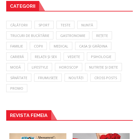
CATEGORII
CĂLĂTORII
SPORT
TESTE
NUNTĂ
TRUCURI DE BUCĂTĂRIE
GASTRONOMIE
REȚETE
FAMILIE
COPII
MEDICAL
CASA ȘI GRĂDINA
CARIERĂ
RELAȚII ȘI SEX
VEDETE
PSIHOLOGIE
MODĂ
LIFESTYLE
HOROSCOP
NUTRIȚIE ȘI DIETE
SĂNĂTATE
FRUMUSEȚE
NOUTĂȚI
CROSS POSTS
PROMO
REVISTA FEMEIA