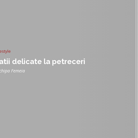
festyle
tii delicate la petreceri
chipa Femeia