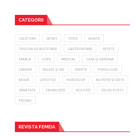
CATEGORII
CĂLĂTORII
SPORT
TESTE
NUNTĂ
TRUCURI DE BUCĂTĂRIE
GASTRONOMIE
REȚETE
FAMILIE
COPII
MEDICAL
CASA ȘI GRĂDINA
CARIERĂ
RELAȚII ȘI SEX
VEDETE
PSIHOLOGIE
MODĂ
LIFESTYLE
HOROSCOP
NUTRIȚIE ȘI DIETE
SĂNĂTATE
FRUMUSEȚE
NOUTĂȚI
CROSS POSTS
PROMO
REVISTA FEMEIA