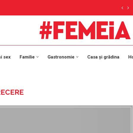
și sex
Familie
Gastronomie
Casa și grădina
H
RECERE