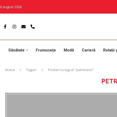
6 august 2026
Sănătate
Frumusețe
Modă
Carieră
Relații 
Acasa
Taguri:
Postari cu tag-ul: "petrecere"
PET