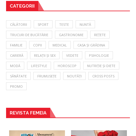
CATEGORII
CĂLĂTORII
SPORT
TESTE
NUNTĂ
TRUCURI DE BUCĂTĂRIE
GASTRONOMIE
REȚETE
FAMILIE
COPII
MEDICAL
CASA ȘI GRĂDINA
CARIERĂ
RELAȚII ȘI SEX
VEDETE
PSIHOLOGIE
MODĂ
LIFESTYLE
HOROSCOP
NUTRIȚIE ȘI DIETE
SĂNĂTATE
FRUMUSEȚE
NOUTĂȚI
CROSS POSTS
PROMO
REVISTA FEMEIA