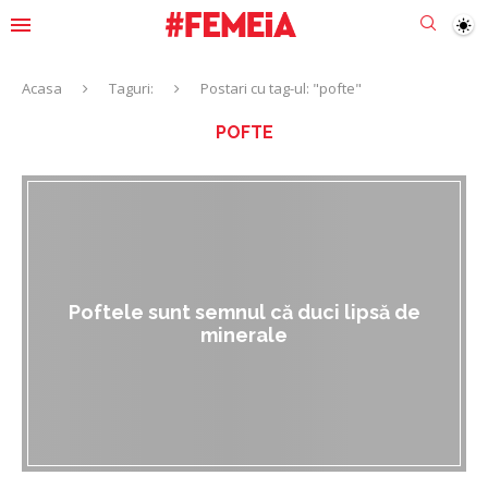
Acasa
Taguri:
Postari cu tag-ul: "pofte"
POFTE
Poftele sunt semnul că duci lipsă de
minerale