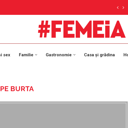
și sex
Familie
Gastronomie
Casa și grădina
H
 PE BURTA