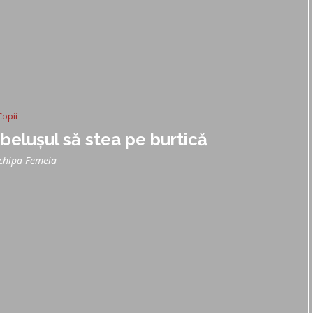
Copii
belușul să stea pe burtică
chipa Femeia