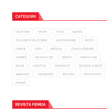
CATEGORII
CĂLĂTORII
SPORT
TESTE
NUNTĂ
TRUCURI DE BUCĂTĂRIE
GASTRONOMIE
REȚETE
FAMILIE
COPII
MEDICAL
CASA ȘI GRĂDINA
CARIERĂ
RELAȚII ȘI SEX
VEDETE
PSIHOLOGIE
MODĂ
LIFESTYLE
HOROSCOP
NUTRIȚIE ȘI DIETE
SĂNĂTATE
FRUMUSEȚE
NOUTĂȚI
CROSS POSTS
PROMO
REVISTA FEMEIA