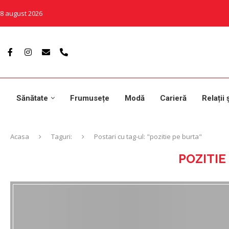
8 august 2026
Sănătate
Frumusețe
Modă
Carieră
Relații 
Acasa
Taguri:
Postari cu tag-ul: "pozitie pe burta"
POZITIE