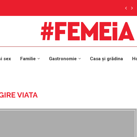
și sex
Familie
Gastronomie
Casa și grădina
H
IRE VIATA