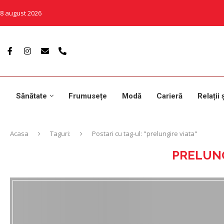
8 august 2026
Sănătate
Frumusețe
Modă
Carieră
Relații 
Acasa
Taguri:
Postari cu tag-ul: "prelungire viata"
PRELUNG