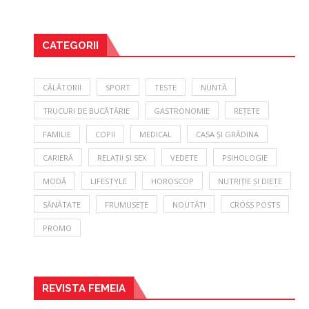
CATEGORII
CĂLĂTORII
SPORT
TESTE
NUNTĂ
TRUCURI DE BUCĂTĂRIE
GASTRONOMIE
REȚETE
FAMILIE
COPII
MEDICAL
CASA ȘI GRĂDINA
CARIERĂ
RELAȚII ȘI SEX
VEDETE
PSIHOLOGIE
MODĂ
LIFESTYLE
HOROSCOP
NUTRIȚIE ȘI DIETE
SĂNĂTATE
FRUMUSEȚE
NOUTĂȚI
CROSS POSTS
PROMO
REVISTA FEMEIA