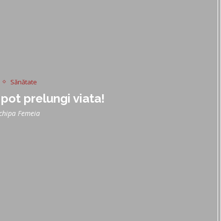
Sănătate
i pot prelungi viata!
chipa Femeia