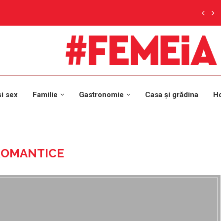
și sex
Familie
Gastronomie
Casa și grădina
H
 ROMANTICE