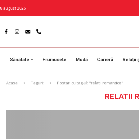
8 august 2026
Sănătate
Frumusețe
Modă
Carieră
Relații 
Acasa
Taguri:
Postari cu tag-ul: "relatii romantice"
RELATII