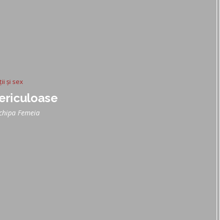
ii și sex
periculoase
chipa Femeia