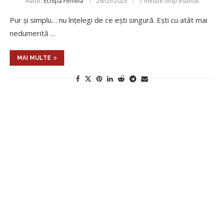
Autor:
Echipa Femeia
26/03/2025
7 minute timp estimat
Pur şi simplu… nu înţelegi de ce eşti singură. Eşti cu atât mai
nedumerită …
MAI MULTE