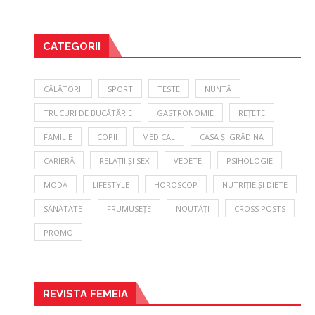
CATEGORII
CĂLĂTORII
SPORT
TESTE
NUNTĂ
TRUCURI DE BUCĂTĂRIE
GASTRONOMIE
REȚETE
FAMILIE
COPII
MEDICAL
CASA ȘI GRĂDINA
CARIERĂ
RELAȚII ȘI SEX
VEDETE
PSIHOLOGIE
MODĂ
LIFESTYLE
HOROSCOP
NUTRIȚIE ȘI DIETE
SĂNĂTATE
FRUMUSEȚE
NOUTĂȚI
CROSS POSTS
PROMO
REVISTA FEMEIA