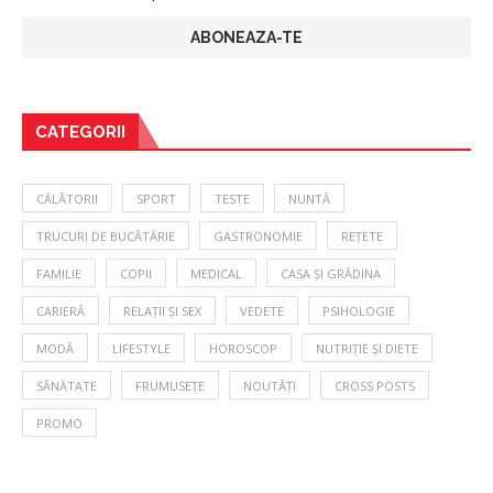
CATEGORII
CĂLĂTORII
SPORT
TESTE
NUNTĂ
TRUCURI DE BUCĂTĂRIE
GASTRONOMIE
REȚETE
FAMILIE
COPII
MEDICAL
CASA ȘI GRĂDINA
CARIERĂ
RELAȚII ȘI SEX
VEDETE
PSIHOLOGIE
MODĂ
LIFESTYLE
HOROSCOP
NUTRIȚIE ȘI DIETE
SĂNĂTATE
FRUMUSEȚE
NOUTĂȚI
CROSS POSTS
PROMO