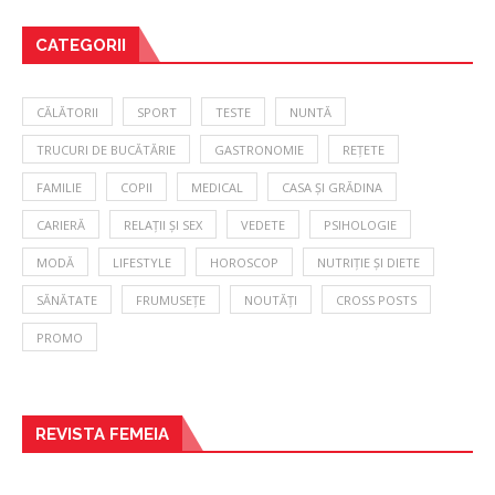
CATEGORII
CĂLĂTORII
SPORT
TESTE
NUNTĂ
TRUCURI DE BUCĂTĂRIE
GASTRONOMIE
REȚETE
FAMILIE
COPII
MEDICAL
CASA ȘI GRĂDINA
CARIERĂ
RELAȚII ȘI SEX
VEDETE
PSIHOLOGIE
MODĂ
LIFESTYLE
HOROSCOP
NUTRIȚIE ȘI DIETE
SĂNĂTATE
FRUMUSEȚE
NOUTĂȚI
CROSS POSTS
PROMO
REVISTA FEMEIA