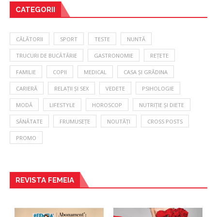
CATEGORII
CĂLĂTORII
SPORT
TESTE
NUNTĂ
TRUCURI DE BUCĂTĂRIE
GASTRONOMIE
REȚETE
FAMILIE
COPII
MEDICAL
CASA ȘI GRĂDINA
CARIERĂ
RELAȚII ȘI SEX
VEDETE
PSIHOLOGIE
MODĂ
LIFESTYLE
HOROSCOP
NUTRIȚIE ȘI DIETE
SĂNĂTATE
FRUMUSEȚE
NOUTĂȚI
CROSS POSTS
PROMO
REVISTA FEMEIA