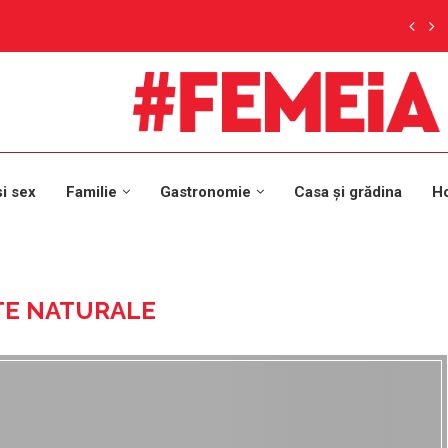
și sex
Familie
Gastronomie
Casa și grădina
H
TE NATURALE