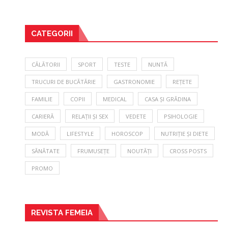
CATEGORII
CĂLĂTORII
SPORT
TESTE
NUNTĂ
TRUCURI DE BUCĂTĂRIE
GASTRONOMIE
REȚETE
FAMILIE
COPII
MEDICAL
CASA ȘI GRĂDINA
CARIERĂ
RELAȚII ȘI SEX
VEDETE
PSIHOLOGIE
MODĂ
LIFESTYLE
HOROSCOP
NUTRIȚIE ȘI DIETE
SĂNĂTATE
FRUMUSEȚE
NOUTĂȚI
CROSS POSTS
PROMO
REVISTA FEMEIA