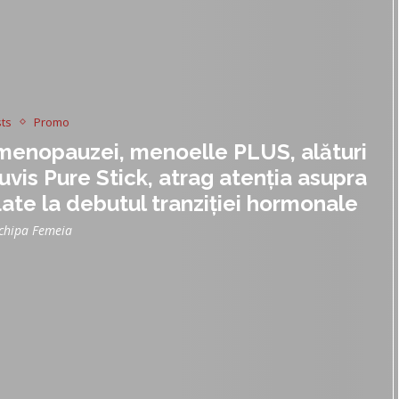
ts
Promo
i menopauzei, menoelle PLUS, alături
uvis Pure Stick, atrag atenția asupra
late la debutul tranziției hormonale
chipa Femeia