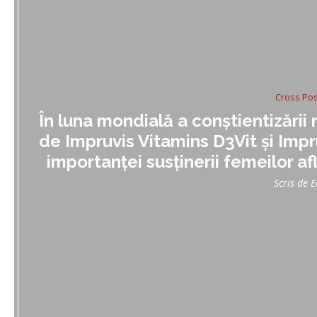
Cross Pos
În luna mondială a conștientizări
de Impruvis Vitamins D3Vit și Impr
importanței susținerii femeilor af
Scris de
E