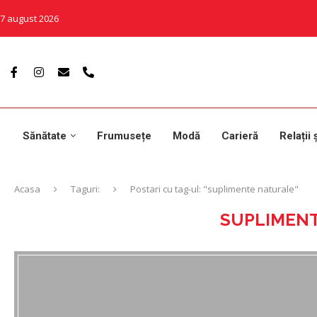
7 august 2026
Sănătate
Frumusețe
Modă
Carieră
Relații 
Acasa
Taguri:
Postari cu tag-ul: "suplimente naturale"
SUPLIMEN