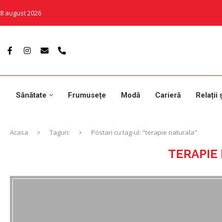
8 august 2026
Sănătate
Frumusețe
Modă
Carieră
Relații 
Acasa
Taguri:
Postari cu tag-ul: "terapie naturala"
TERAPIE