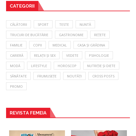
CATEGORII
CĂLĂTORII
SPORT
TESTE
NUNTĂ
TRUCURI DE BUCĂTĂRIE
GASTRONOMIE
REȚETE
FAMILIE
COPII
MEDICAL
CASA ȘI GRĂDINA
CARIERĂ
RELAȚII ȘI SEX
VEDETE
PSIHOLOGIE
MODĂ
LIFESTYLE
HOROSCOP
NUTRIȚIE ȘI DIETE
SĂNĂTATE
FRUMUSEȚE
NOUTĂȚI
CROSS POSTS
PROMO
REVISTA FEMEIA