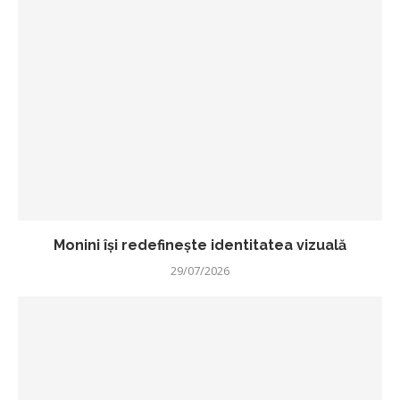
Monini își redefinește identitatea vizuală
29/07/2026