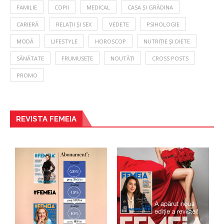
FAMILIE
COPII
MEDICAL
CASA ȘI GRĂDINA
CARIERĂ
RELAȚII ȘI SEX
VEDETE
PSIHOLOGIE
MODĂ
LIFESTYLE
HOROSCOP
NUTRIȚIE ȘI DIETE
SĂNĂTATE
FRUMUSEȚE
NOUTĂȚI
CROSS POSTS
PROMO
REVISTA FEMEIA