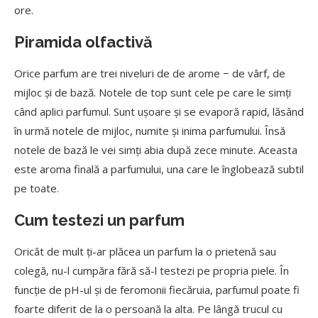
ore.
Piramida olfactivă
Orice parfum are trei niveluri de de arome − de vârf, de
mijloc și de bază. Notele de top sunt cele pe care le simți
când aplici parfumul. Sunt ușoare și se evaporă rapid, lăsând
în urmă notele de mijloc, numite și inima parfumului. Însă
notele de bază le vei simți abia după zece minute. Aceasta
este aroma finală a parfumului, una care le înglobează subtil
pe toate.
Cum testezi un parfum
Oricât de mult ți-ar plăcea un parfum la o prietenă sau
colegă, nu-l cumpăra fără să-l testezi pe propria piele. În
funcție de pH-ul și de feromonii fiecăruia, parfumul poate fi
foarte diferit de la o persoană la alta. Pe lângă trucul cu