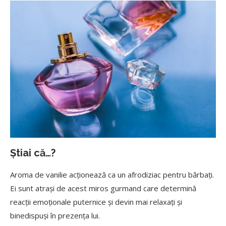
Știai că…?
Aroma de vanilie acționează ca un afrodiziac pentru bărbați.
Ei sunt atrași de acest miros gurmand care determină
reacții emoționale puternice și devin mai relaxați și
binedispuși în prezența lui.