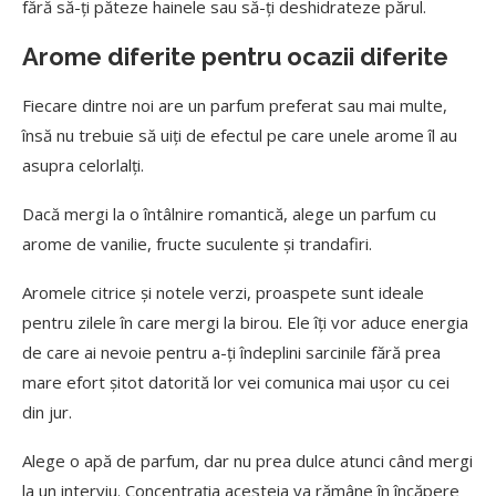
fără să-ți păteze hainele sau să-ți deshidrateze părul.
Arome diferite pentru ocazii diferite
Fiecare dintre noi are un parfum preferat sau mai multe,
însă nu trebuie să uiți de efectul pe care unele arome îl au
asupra celorlalți.
Dacă mergi la o întâlnire romantică, alege un parfum cu
arome de vanilie, fructe suculente și trandafiri.
Aromele citrice și notele verzi, proaspete sunt ideale
pentru zilele în care mergi la birou. Ele îți vor aduce energia
de care ai nevoie pentru a-ți îndeplini sarcinile fără prea
mare efort șitot datorită lor vei comunica mai ușor cu cei
din jur.
Alege o apă de parfum, dar nu prea dulce atunci când mergi
la un interviu. Concentrația acesteia va rămâne în încăpere