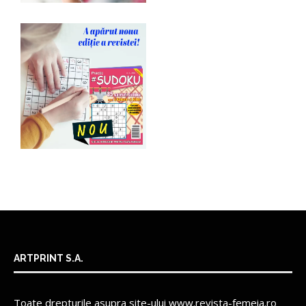
ARTPRINT S.A.
Toate drepturile asupra site-ului www.revista-femeia.ro