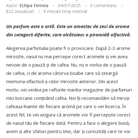
Autor:
Echipa Femeia
04/07/2025
0 comentariu
822
vizualizari
9 minute timp estimat
Un parfum este o artă. Este un amestec de zeci de arome
din categorii diferite, care alcătuiesc o piramidă olfactivă.
Alegerea parfumului poate fi o provocare. După 2-3 arome
mirosite, nasul nu mai percepe corect aromele și vei avea
nevoie de o pauză și de cafea. Nu, nu e vorba de o pauză
de cafea, ci de aroma câtorva boabe care să șteargă
memoria olfactivă a celor mirosite anterior. Din acest
motiv, vei vedea pe rafturile marilor magazine de parfumuri
mici borcane conținând cafea. Noi îți recomandăm să miroși
cafeaua înainte de fiecare aromă pe care o vei încerca. În
acest fel, te vei asigura că aromele vor fi percepute corect
de nasul tău de fiecare dată. Pentru a face o alegere bună,
avem și alte sfaturi pentru tine, dar și curiozități care te vor