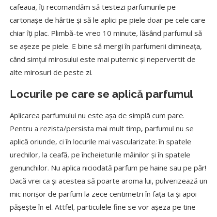
cafeaua, îți recomandăm să testezi parfumurile pe
cartonașe de hârtie și să le aplici pe piele doar pe cele care
chiar îți plac. Plimbă-te vreo 10 minute, lăsând parfumul să
se așeze pe piele. E bine să mergi în parfumerii dimineața,
când simțul mirosului este mai puternic și nepervertit de
alte mirosuri de peste zi.
Locurile pe care se aplică parfumul
Aplicarea parfumului nu este așa de simplă cum pare.
Pentru a rezista/persista mai mult timp, parfumul nu se
aplică oriunde, ci în locurile mai vascularizate: în spatele
urechilor, la ceafă, pe încheieturile mâinilor și în spatele
genunchilor. Nu aplica niciodată parfum pe haine sau pe păr!
Dacă vrei ca și acestea să poarte aroma lui, pulverizează un
mic norișor de parfum la zece centimetri în fața ta și apoi
pășește în el. Attfel, particulele fine se vor așeza pe tine