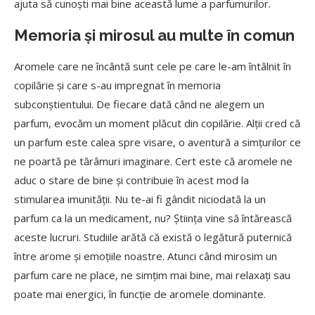
ajuta să cunoști mai bine această lume a parfumurilor.
Memoria și mirosul au multe în comun
Aromele care ne încântă sunt cele pe care le-am întâlnit în
copilărie și care s-au impregnat în memoria
subconștientului. De fiecare dată când ne alegem un
parfum, evocăm un moment plăcut din copilărie. Alții cred că
un parfum este calea spre visare, o aventură a simțurilor ce
ne poartă pe tărâmuri imaginare. Cert este că aromele ne
aduc o stare de bine și contribuie în acest mod la
stimularea imunității. Nu te-ai fi gândit niciodată la un
parfum ca la un medicament, nu? Știința vine să întărească
aceste lucruri. Studiile arătă că există o legătură puternică
între arome și emoțiile noastre. Atunci când mirosim un
parfum care ne place, ne simțim mai bine, mai relaxați sau
poate mai energici, în funcție de aromele dominante.