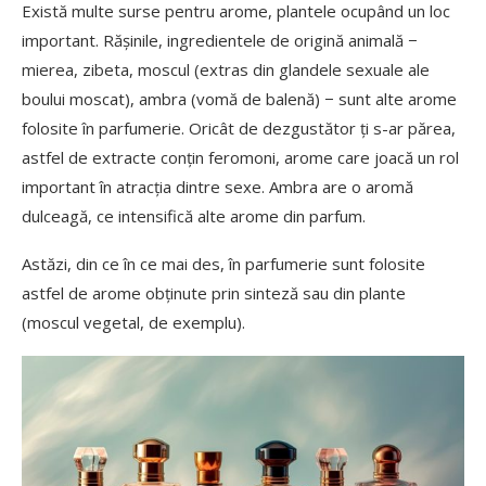
Există multe surse pentru arome, plantele ocupând un loc
important. Rășinile, ingredientele de origină animală −
mierea, zibeta, moscul (extras din glandele sexuale ale
boului moscat), ambra (vomă de balenă) − sunt alte arome
folosite în parfumerie. Oricât de dezgustător ți s-ar părea,
astfel de extracte conțin feromoni, arome care joacă un rol
important în atracția dintre sexe. Ambra are o aromă
dulceagă, ce intensifică alte arome din parfum.
Astăzi, din ce în ce mai des, în parfumerie sunt folosite
astfel de arome obținute prin sinteză sau din plante
(moscul vegetal, de exemplu).