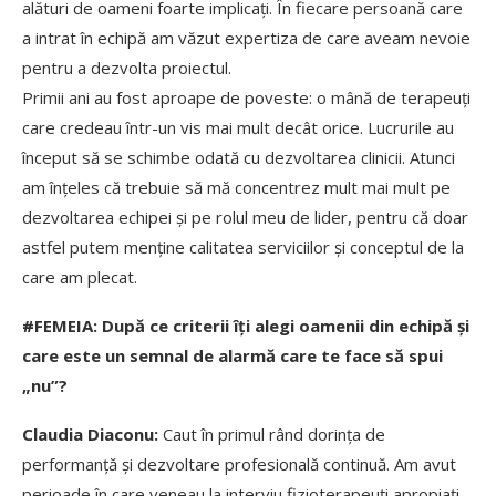
alături de oameni foarte implicați. În fiecare persoană care
a intrat în echipă am văzut expertiza de care aveam nevoie
pentru a dezvolta proiectul.
Primii ani au fost aproape de poveste: o mână de terapeuți
care credeau într-un vis mai mult decât orice. Lucrurile au
început să se schimbe odată cu dezvoltarea clinicii. Atunci
am înțeles că trebuie să mă concentrez mult mai mult pe
dezvoltarea echipei și pe rolul meu de lider, pentru că doar
astfel putem menține calitatea serviciilor și conceptul de la
care am plecat.
#FEMEIA: După ce criterii îți alegi oamenii din echipă și
care este un semnal de alarmă care te face să spui
„nu”?
Claudia Diaconu:
Caut în primul rând dorința de
performanță și dezvoltare profesională continuă. Am avut
perioade în care veneau la interviu fizioterapeuți apropiați