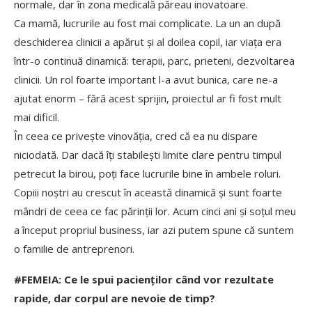
normale, dar în zona medicală păreau inovatoare.
Ca mamă, lucrurile au fost mai complicate. La un an după
deschiderea clinicii a apărut și al doilea copil, iar viața era
într-o continuă dinamică: terapii, parc, prieteni, dezvoltarea
clinicii. Un rol foarte important l-a avut bunica, care ne-a
ajutat enorm – fără acest sprijin, proiectul ar fi fost mult
mai dificil.
În ceea ce privește vinovăția, cred că ea nu dispare
niciodată. Dar dacă îți stabilești limite clare pentru timpul
petrecut la birou, poți face lucrurile bine în ambele roluri.
Copiii noștri au crescut în această dinamică și sunt foarte
mândri de ceea ce fac părinții lor. Acum cinci ani și soțul meu
a început propriul business, iar azi putem spune că suntem
o familie de antreprenori.
#FEMEIA: Ce le spui pacienților când vor rezultate
rapide, dar corpul are nevoie de timp?