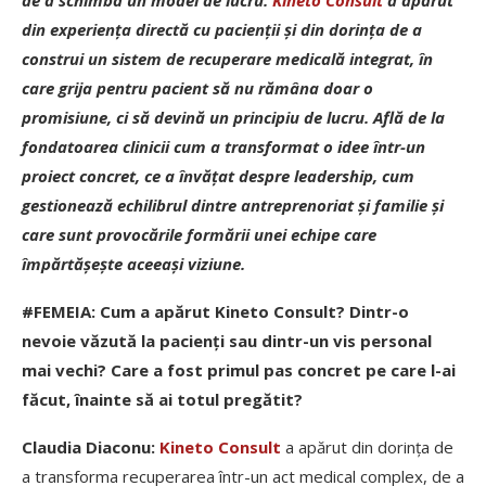
de a schimba un model de lucru.
Kineto Consult
a apărut
din experienț­a directă cu pacienț­ii și din dorin­ța de a
construi un sistem de recuperare medicală integrat, în
care grija pentru pacient să nu rămâna doar o
promisiune, ci să devină un principiu de lucru. Află de la
fondatoarea clinicii cum a transformat o idee într-un
proiect concret, ce a învăț­at despre leadership, cum
gestionează echilibrul dintre antreprenoriat și familie și
care sunt provocările formării unei echipe care
împărtășește aceeași viziune.
#FEMEIA:
Cum a apărut Kineto Consult? Dintr-o
nevoie văzută la pacienți sau dintr-un vis personal
mai vechi? Care a fost primul pas concret pe care l-ai
făcut, înainte să ai totul pregătit?
Claudia Diaconu:
Kineto Consult
a apărut din dorința de
a transforma recuperarea într-un act medical complex, de a