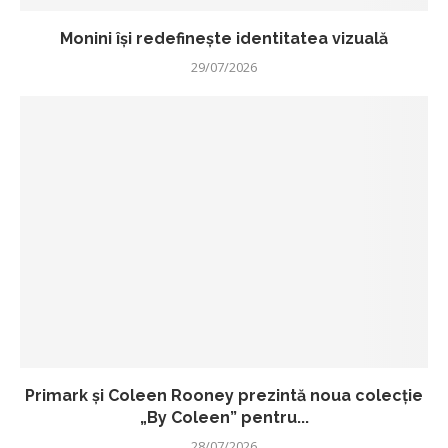
Monini își redefinește identitatea vizuală
29/07/2026
Primark și Coleen Rooney prezintă noua colecție
„By Coleen” pentru...
28/07/2026