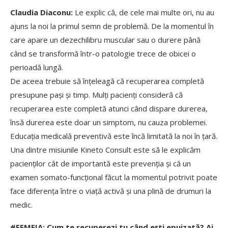
Claudia Diaconu:
Le explic că, de cele mai multe ori, nu au
ajuns la noi la primul semn de problemă. De la momentul în
care apare un dezechilibru muscular sau o durere până
când se transformă într-o patologie trece de obicei o
perioadă lungă.
De aceea trebuie să înțeleagă că recuperarea completă
presupune pași și timp. Mulți pacienți consideră că
recuperarea este completă atunci când dispare durerea,
însă durerea este doar un simptom, nu cauza problemei.
Educația medicală preventivă este încă limitată la noi în țară.
Una dintre misiunile Kineto Consult este să le explicăm
pacienților cât de importantă este prevenția și că un
examen somato-funcțional făcut la momentul potrivit poate
face diferența între o viață activă și una plină de drumuri la
medic.
#FEMEIA: Cum te recuperezi tu când ești epuizată? Ai