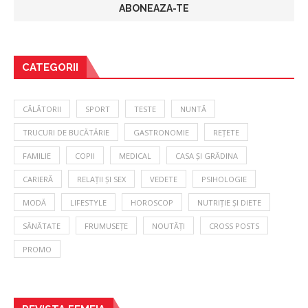
CATEGORII
CĂLĂTORII
SPORT
TESTE
NUNTĂ
TRUCURI DE BUCĂTĂRIE
GASTRONOMIE
REȚETE
FAMILIE
COPII
MEDICAL
CASA ȘI GRĂDINA
CARIERĂ
RELAȚII ȘI SEX
VEDETE
PSIHOLOGIE
MODĂ
LIFESTYLE
HOROSCOP
NUTRIȚIE ȘI DIETE
SĂNĂTATE
FRUMUSEȚE
NOUTĂȚI
CROSS POSTS
PROMO