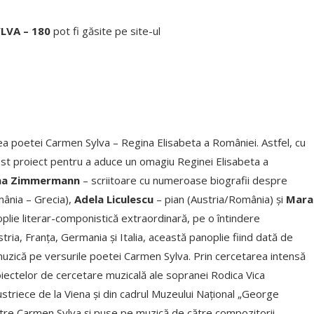
LVA – 180
pot fi găsite pe site-ul
ea poetei Carmen Sylva – Regina Elisabeta a României. Astfel, cu
cest proiect pentru a aduce un omagiu Reginei Elisabeta a
rina Zimmermann
– scriitoare cu numeroase biografii despre
ânia – Grecia),
Adela Liculescu
– pian (Austria/România) și
Mara
plie literar-componistică extraordinară, pe o întindere
ria, Franța, Germania și Italia, această panoplie fiind dată de
uzică pe versurile poetei Carmen Sylva. Prin cercetarea intensă
oiectelor de cercetare muzicală ale sopranei Rodica Vica
austriece de la Viena și din cadrul Muzeului Național „George
 către Carmen Sylva și puse pe muzică de către compozitorii