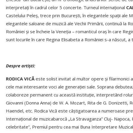
interpretați în cadrul celor 5 concerte. Turneul internațional
CA
Castelului Peleș, trece prin București, în elegantele spații ale M
elegantele saloane de muzică ale Vechii Primării, continuă la 
României și se încheie la Veneția – romanticul oraș în care Regina
sunt locurile în care Regina Elisabeta a României s-a născut, a tră
Despre artiști:
RODICA VICĂ
este solist invitat al multor opere și filarmonici 
cele mai interesante voci ale generației sale. Soprana debut
colaboreze permanent cu această instituție, interpretând roluri
Giovanni (Donna Anna) de W. A. Mozart, Rita de G. Donizetti, Ros
Haendel, etc. Rodica Vică este câștigatoarea a numeroase premii
Internaţional de muzicabarocă „La Stravaganza” Cluj- Napoca, 
celebritate”, Premiul pentru cea mai Buna Interpretare Muzicală 