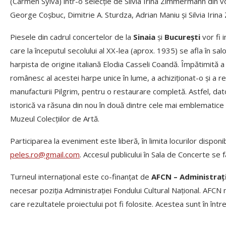
(Carmen Sylva) într-o selecție de Silvia Irina Zimmermann din v
George Coșbuc, Dimitrie A. Sturdza, Adrian Maniu și Silvia Iri
Piesele din cadrul concertelor de la
Sinaia
și
București
vor fi 
care la începutul secolului al XX-lea (aprox. 1935) se afla în s
harpista de origine italiană Elodia Casseli Coandă. Împătimită a 
românesc al acestei harpe unice în lume, a achiziționat-o și a reu
manufacturii Pilgrim, pentru o restaurare completă. Astfel, dat
istorică va răsuna din nou în două dintre cele mai emblematice 
Muzeul Colecțiilor de Artă.
Participarea la eveniment este liberă, în limita locurilor disponi
peles.ro@gmail.com
. Accesul publicului în Sala de Concerte se
Turneul internațional este co-finanțat de
AFCN – Administrați
necesar poziția Administrației Fondului Cultural Național. AFCN
care rezultatele proiectului pot fi folosite. Acestea sunt în într