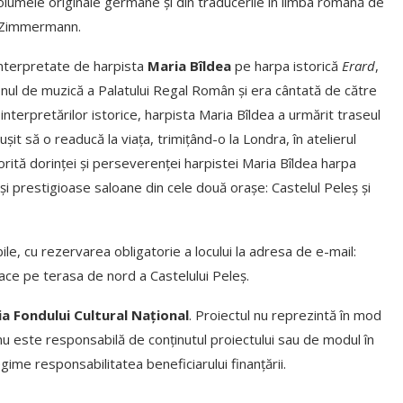
olumele originale germane și din traducerile în limba română de
na Zimmermann.
interpretate de harpista
Maria Bîldea
pe harpa istorică
Erard
,
alonul de muzică a Palatului Regal Român și era cântată de către
interpretărilor istorice, harpista Maria Bîldea a urmărit traseul
șit să o readucă la viața, trimițând-o la Londra, în atelierul
orită dorinței și perseverenței harpistei Maria Bîldea harpa
și prestigioase saloane din cele două orașe: Castelul Peleș și
bile, cu rezervarea obligatorie a locului la adresa de e-mail:
 face pe terasa de nord a Castelului Peleș.
a Fondului Cultural Național
. Proiectul nu reprezintă în mod
 nu este responsabilă de conținutul proiectului sau de modul în
egime responsabilitatea beneficiarului finanțării.