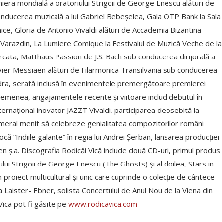
miera mondială a oratoriului Strigoii de George Enescu alături de
onducerea muzicală a lui Gabriel Bebeșelea, Gala OTP Bank la Sala
e, Gloria de Antonio Vivaldi alături de Accademia Bizantina
Varazdin, La Lumiere Comique la Festivalul de Muzică Veche de la
cata, Matthäus Passion de J.S. Bach sub conducerea dirijorală a
vier Messiaen alături de Filarmonica Transilvania sub conducerea
Londra, serată inclusă în evenimentele premergătoare premierei
menea, angajamentele recente și viitoare includ debutul în
ternațional inovator JAZZT Vivaldi, participarea deosebită la
cameral menit să celebreze genialitatea compozitorilor români
ă “Indiile galante” în regia lui Andrei Șerban, lansarea producției
n ș.a. Discografia Rodicăi Vică include două CD-uri, primul produs
ului Strigoii de George Enescu (The Ghosts) și al doilea, Stars in
n proiect multicultural și unic care cuprinde o colecție de cântece
a Laister- Ebner, solista Concertului de Anul Nou de la Viena din
Vica pot fi găsite pe
www.rodicavica.com