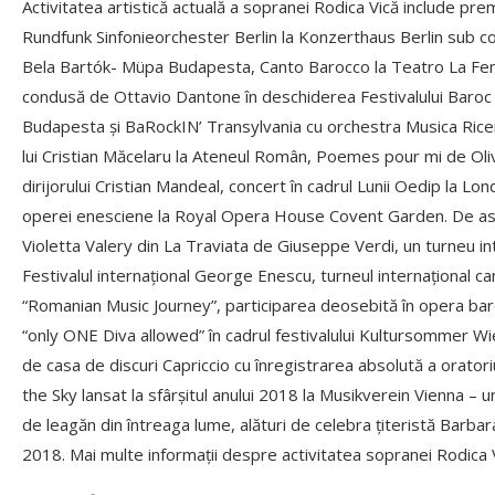
Activitatea artistică actuală a sopranei Rodica Vică include pre
Rundfunk Sinfonieorchester Berlin la Konzerthaus Berlin sub c
Bela Bartók- Müpa Budapesta, Canto Barocco la Teatro La Fenic
condusă de Ottavio Dantone în deschiderea Festivalului Baroc 
Budapesta și BaRockIN’ Transylvania cu orchestra Musica Ricer
lui Cristian Măcelaru la Ateneul Român, Poemes pour mi de Oli
dirijorului Cristian Mandeal, concert în cadrul Lunii Oedip la 
operei enesciene la Royal Opera House Covent Garden. De ase
Violetta Valery din La Traviata de Giuseppe Verdi, un turneu in
Festivalul internațional George Enescu, turneul internațional 
“Romanian Music Journey”, participarea deosebită în opera baroc
“only ONE Diva allowed” în cadrul festivalului Kultursommer Wie
de casa de discuri Capriccio cu înregistrarea absolută a oratori
the Sky lansat la sfârșitul anului 2018 la Musikverein Vienna – u
de leagăn din întreaga lume, alături de celebra țiteristă Barbar
2018. Mai multe informații despre activitatea sopranei Rodica 