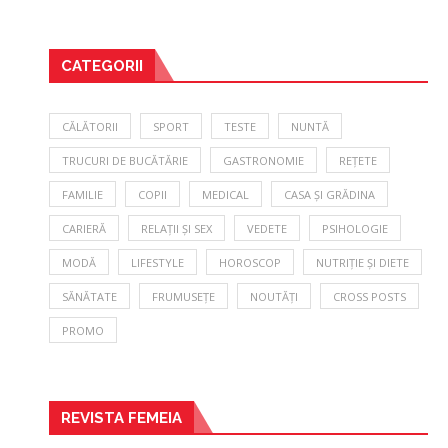
CATEGORII
CĂLĂTORII
SPORT
TESTE
NUNTĂ
TRUCURI DE BUCĂTĂRIE
GASTRONOMIE
REȚETE
FAMILIE
COPII
MEDICAL
CASA ȘI GRĂDINA
CARIERĂ
RELAȚII ȘI SEX
VEDETE
PSIHOLOGIE
MODĂ
LIFESTYLE
HOROSCOP
NUTRIȚIE ȘI DIETE
SĂNĂTATE
FRUMUSEȚE
NOUTĂȚI
CROSS POSTS
PROMO
REVISTA FEMEIA