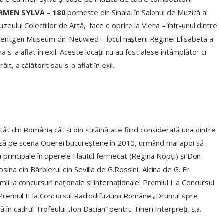
RMEN SYLVA – 180
pornește din Sinaia, în Salonul de Muzică al
uzeului Colecțiilor de Artă, face o oprire la Viena – într-unul dintre
Roentgen Museum din Neuwied – locul nașterii Reginei Elisabeta a
 s-a aflat în exil. Aceste locații nu au fost alese întâmplător ci
it, a călătorit sau s-a aflat în exil.
atât din România cât și din străinătate fiind considerată una dintre
ează pe scena Operei bucureștene în 2010, urmând mai apoi să
 principale în operele Flautul fermecat (Regina Nopții) și Don
ina din Bărbierul din Sevilla de G.Rossini, Alcina de G. Fr.
 la concursuri naționale si internaționale: Premiul I la Concursul
Premiul II la Concursul Radiodifuziunii Române „Drumul spre
în cadrul Trofeului „Ion Dacian” pentru Tineri Interpreţi, ș.a.