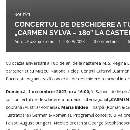
NOUTĂȚI
CONCERTUL DE DESCHIDERE A T
„CARMEN SYLVA – 180” LA CASTE
Autor:
Roxana Stoian
28/09/2023
0 comentariu
6
Cu ocazia aniversării a 180 de ani de la nașterea M. S. Regina E
parteneriat cu Muzeul Național Peleș, Centrul Cultural „Carmen
București, organizează concertul de deschidere a turneul intern
Duminică, 1 octombrie 2023, ora 16:00
, în Salonul de Muzică
loc concertul de deschidere a turneului internațional „
CARMEN 
soprană (Austria/România),
Maria Bîldea
– harpă (România/Gr
ilustratoare (Germania/România). Programul concertului va p
Faisst, August Bungert, Nicolae Bretan și George Stephănescu ș