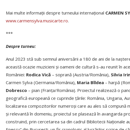
Mai multe informații despre turneului internațional
CARMEN SY
www.carmensylva.musicarte.ro
.
***
Despre turneu:
Anul 2023 stă sub semnul aniversării a 180 de ani de la nașter
această ocazie muzicieni și oameni de cultură s-au reunit în a
României:
Rodica Vică
– soprană (Austria/România),
Silvia I
Carmen Sylva (Germania/România),
Maria Bîldea
– harpă (Rom
Dobresco
– pian (Franța/România). Proiectul realizează o pano
geografică europeană ce cuprinde țările: România, Ungaria, Aust
localizarea compozitorilor numeroși care au ales să compună m
și relevantă în domeniu, proiectul se plasează în avangarda pr
construind, prin cercetarea sa din cadrul Bibliotecii Naționale 
Enescu” din București, un fir cronologic al lucrărilor scrise de