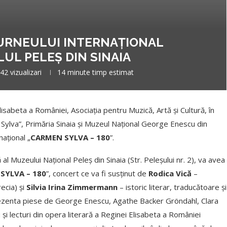
URNEULUI INTERNAȚIONAL
LUL PELEȘ DIN SINAIA
42
vizualizari
14 minute timp estimat
lisabeta a României, Asociația pentru Muzică, Artă și Cultură, în
 Sylva”, Primăria Sinaia și Muzeul Național George Enescu din
ațional „
CARMEN SYLVA – 180
”.
 al Muzeului Național Peleș din Sinaia (Str. Peleșului nr. 2), va avea
SYLVA – 180
”, concert ce va fi susținut de
Rodica Vică
–
ecia) și
Silvia Irina Zimmermann
– istoric literar, traducătoare și
rezenta piese de George Enescu, Agathe Backer Gröndahl, Clara
i lecturi din opera literară a Reginei Elisabeta a României