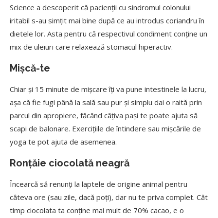
Science a descoperit că pacienții cu sindromul colonului
iritabil s-au simțit mai bine după ce au introdus coriandru în
dietele lor. Asta pentru că respectivul condiment conține un
mix de uleiuri care relaxează stomacul hiperactiv.
Mișcă-te
Chiar și 15 minute de mișcare îți va pune intestinele la lucru,
așa că fie fugi până la sală sau pur și simplu dai o raită prin
parcul din apropiere, făcând câțiva pași te poate ajuta să
scapi de balonare. Exercițiile de întindere sau mișcările de
yoga te pot ajuta de asemenea.
Ronțăie ciocolată neagră
Încearcă să renunți la laptele de origine animal pentru
câteva ore (sau zile, dacă poți), dar nu te priva complet. Cât
timp ciocolata ta conține mai mult de 70% cacao, e o