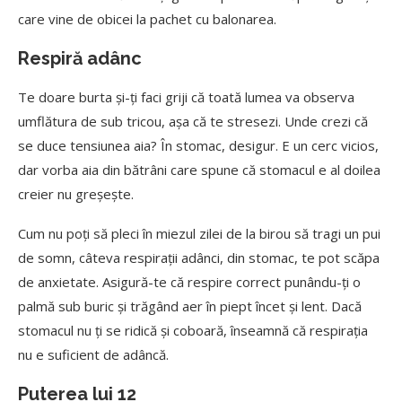
care vine de obicei la pachet cu balonarea.
Respiră adânc
Te doare burta și-ți faci griji că toată lumea va observa
umflătura de sub tricou, așa că te stresezi. Unde crezi că
se duce tensiunea aia? În stomac, desigur. E un cerc vicios,
dar vorba aia din bătrâni care spune că stomacul e al doilea
creier nu greșește.
Cum nu poți să pleci în miezul zilei de la birou să tragi un pui
de somn, câteva respirații adânci, din stomac, te pot scăpa
de anxietate. Asigură-te că respire correct punându-ți o
palmă sub buric și trăgând aer în piept încet și lent. Dacă
stomacul nu ți se ridică și coboară, înseamnă că respirația
nu e suficient de adâncă.
Puterea lui 12