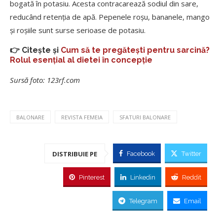
bogată în potasiu. Acesta contracarează sodiul din sare,
reducând retenția de apă. Pepenele roșu, bananele, mango
și roșiile sunt surse serioase de potasiu.
👉 Citește și
Cum să te pregătești pentru sarcină?
Rolul esențial al dietei în concepție
Sursă foto: 123rf.com
BALONARE
REVISTA FEMEIA
SFATURI BALONARE
DISTRIBUIE PE
Facebook
Twitter
Pinterest
Linkedin
Reddit
Telegram
Email