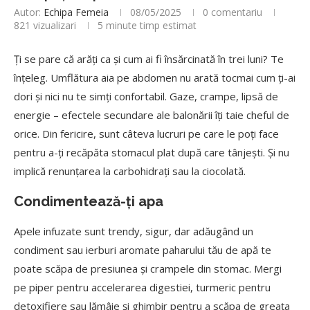
Autor:
Echipa Femeia
08/05/2025
0 comentariu
821
vizualizari
5 minute timp estimat
Ți se pare că arăți ca și cum ai fi însărcinată în trei luni? Te
înțeleg. Umflătura aia pe abdomen nu arată tocmai cum ți-ai
dori și nici nu te simți confortabil. Gaze, crampe, lipsă de
energie – efectele secundare ale balonării îți taie cheful de
orice. Din fericire, sunt câteva lucruri pe care le poți face
pentru a-ți recăpăta stomacul plat după care tânjești. Și nu
implică renunțarea la carbohidrați sau la ciocolată.
Condimentează-ți apa
Apele infuzate sunt trendy, sigur, dar adăugând un
condiment sau ierburi aromate paharului tău de apă te
poate scăpa de presiunea și crampele din stomac. Mergi
pe piper pentru accelerarea digestiei, turmeric pentru
detoxifiere sau lămâie și ghimbir pentru a scăpa de greața