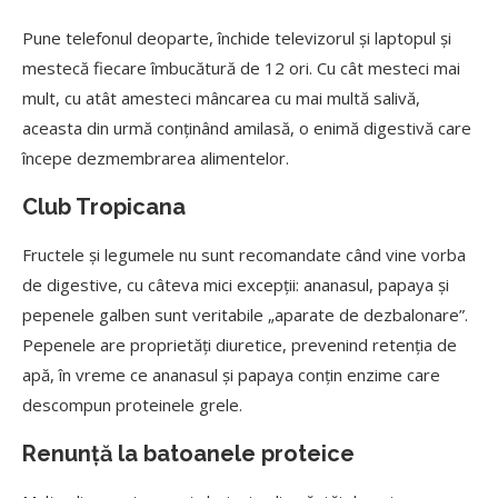
Pune telefonul deoparte, închide televizorul și laptopul și
mestecă fiecare îmbucătură de 12 ori. Cu cât mesteci mai
mult, cu atât amesteci mâncarea cu mai multă salivă,
aceasta din urmă conținând amilasă, o enimă digestivă care
începe dezmembrarea alimentelor.
Club Tropicana
Fructele și legumele nu sunt recomandate când vine vorba
de digestive, cu câteva mici excepții: ananasul, papaya și
pepenele galben sunt veritabile „aparate de dezbalonare”.
Pepenele are proprietăți diuretice, prevenind retenția de
apă, în vreme ce ananasul și papaya conțin enzime care
descompun proteinele grele.
Renunță la batoanele proteice