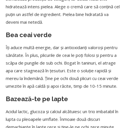
hidratează intens pielea. Alege o cremă care să conţină cel
puţin un astfel de ingredient. Pielea bine hidratată va
deveni mai netedă.
Bea ceai verde
Îţi aduce multă energie, dar şi antioxidanţi valoroşi pentru
sănătate. În plus, plicurile de ceai le poţi folosi şi pentru a
scăpa de pungile de sub ochi. Bogat în taninuri, el atrage
apa care stagnează în ţesuturi. Este o soluţie rapidă şi
mereu la îndemână. Ține pe ochi două plicuri cu ceai verde
umezite în apă caldă şi apoi răcite, timp de 10-15 minute.
Bazează-te pe lapte
Acidul lactic, glucoza şi calciul alcătuiesc un trio imbatabil în
lupta cu pleoapele umflate. Înmoaie două discuri
demachiante în lapte rece şi ține-le pe ochi zece minute.