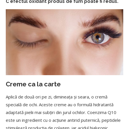
C efectul oxidant produs de fum poate fi redus.
Creme ca la carte
Aplică de două ori pe zi, dimineaţa şi seara, o cremă
specială de ochi. Aceste creme au o formulă hidratantă
adaptată pielii mai subţiri din jurul ochilor. Coenzima Q10
este un ingredient cu o acţiune antirid puternică, peptidele
stimulează producţia de colagen, iar acidul hialuronic