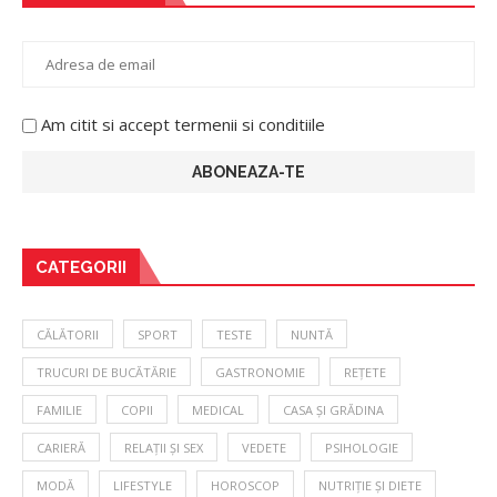
Am citit si accept termenii si conditiile
CATEGORII
CĂLĂTORII
SPORT
TESTE
NUNTĂ
TRUCURI DE BUCĂTĂRIE
GASTRONOMIE
REȚETE
FAMILIE
COPII
MEDICAL
CASA ȘI GRĂDINA
CARIERĂ
RELAȚII ȘI SEX
VEDETE
PSIHOLOGIE
MODĂ
LIFESTYLE
HOROSCOP
NUTRIȚIE ȘI DIETE