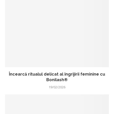
Încearcă ritualul delicat al îngrijirii feminine cu
Bonilash®
19/02/2026