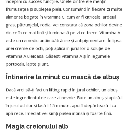
îndeplini cu succes funcţiile. Unele dintre ele menţin
frumuseţea şi supleţea pielii. Consumând în fiecare zi multe
alimente bogate în vitamina C, cum ar fi citricele, ardeiul
gras, pătrunjelul, rodia, vei constata că zona ochilor devine
din ce în ce mai fină şi luminoasă pe zi ce trece. Vitamina A
este un remediu antiîmbătrânire şi antipigmentare. În lipsa
unei creme de ochi, poţi aplica în jurul lor o soluţie de
vitamina A uleioasă. Găseşti vitamina A şi în legumele
portocalii, lapte şi unt.
Întinerire la minut cu mască de albuș
Dacă vrei să-ţi faci un lifting rapid în jurul ochilor, un albuş
este ingredientul de care ai nevoie. Bate un albuş şi aplică-l
în jurul ochilor şi lasă-l 15 minute, apoi îndepărtează-l cu
apă rece. Imediat vei simţi pielea întinsă şi foarte fină.
Magia creionului alb