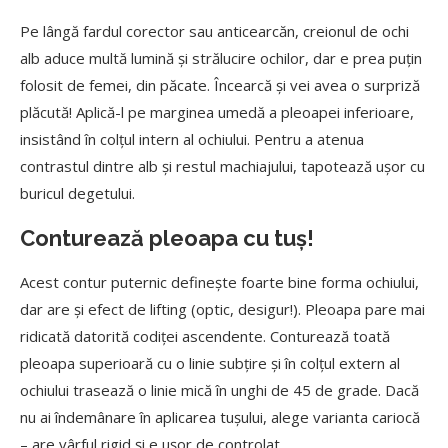
Pe lângă fardul corector sau anticearcăn, creionul de ochi
alb aduce multă lumină şi strălucire ochilor, dar e prea puţin
folosit de femei, din păcate. Încearcă și vei avea o surpriză
plăcută! Aplică-l pe marginea umedă a pleoapei inferioare,
insistând în colţul intern al ochiului. Pentru a atenua
contrastul dintre alb şi restul machiajului, tapotează uşor cu
buricul degetului.
Conturează pleoapa cu tuş!
Acest contur puternic defineşte foarte bine forma ochiului,
dar are şi efect de lifting (optic, desigur!). Pleoapa pare mai
ridicată datorită codiţei ascendente. Conturează toată
pleoapa superioară cu o linie subţire şi în colţul extern al
ochiului trasează o linie mică în unghi de 45 de grade. Dacă
nu ai îndemânare în aplicarea tuşului, alege varianta cariocă
– are vârful rigid şi e uşor de controlat.