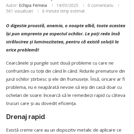
Autor:
Echipa Femeia
14/05/2025
0 comentariu
561
vizualizari
6 minute timp estimat
O digestie proastă, anemia, o noapte albă, toate acestea
îşi pun amprenta pe aspectul ochilor. Le poţi reda însă
strălucirea şi luminozitatea, pentru că există soluţii la
orice problemă!
Cearcănele şi pungile sunt două probleme cu care ne
confruntăm cu toţii din când în când. Ridurile premature din
jurul ochilor ştirbesc şi ele din frumuseţe. Însă, oricare ar fi
problema, nu e neapărată nevoie să ieşi din casă doar cu
ochelari de soare: încearcă să le remediezi rapid cu câteva
trucuri care şi-au dovedit eficienţa.
Drenaj rapid
Există creme care au un dispozitiv metalic de aplicare ce