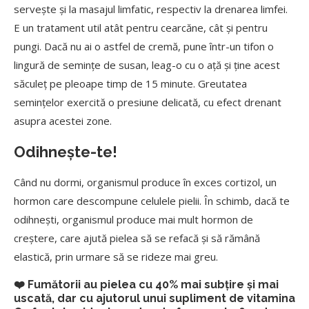
serveşte şi la masajul limfatic, respectiv la drenarea limfei.
E un tratament util atât pentru cearcăne, cât şi pentru
pungi. Dacă nu ai o astfel de cremă, pune într-un tifon o
lingură de seminţe de susan, leag-o cu o aţă şi ține acest
săculeț pe pleoape timp de 15 minute. Greutatea
seminţelor exercită o presiune delicată, cu efect drenant
asupra acestei zone.
Odihneşte-te!
Când nu dormi, organismul produce în exces cortizol, un
hormon care descompune celulele pielii. În schimb, dacă te
odihneşti, organismul produce mai mult hormon de
creştere, care ajută pielea să se refacă şi să rămână
elastică, prin urmare să se rideze mai greu.
❤️ Fumătorii au pielea cu 40% mai subţire şi mai
uscată, dar cu ajutorul unui supliment de vitamina