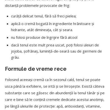
distanță problemele provocate de frig:
curăță delicat tenul, fără să freci pielea;
aplică o cremă bogată în ingrediente hrănitoare și
hidrante, atât dimineața, cât și seara.
nu folosi produse de îngrijire fără alcool
dacă tenul este mult prea uscat, poți folosi uleiuri de
jojoba, șofrănaș, luminiță-de-seară sau de germeni de
grâu.
Formule de vreme rece
Folosind aceeași cremă ca în sezonul cald, tenul se poate
usca până la exfoliere, se irită și se înroșește. Există câteva
substanțe care se găsesc din abundență la tenul tânăr și pe
care e bine să le conțină cremele dedicate acestui anotimp,
pe lângă uleiurile de protecție: apă, antioxidanți, vitamine,