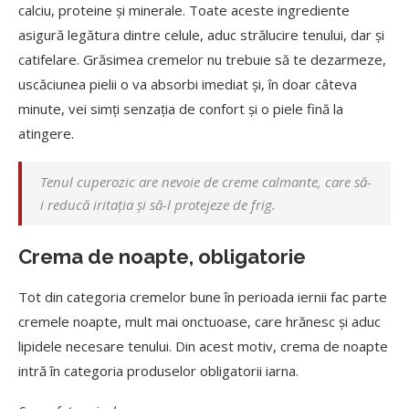
calciu, proteine și minerale. Toate aceste ingrediente
asigură legătura dintre celule, aduc strălucire tenului, dar și
catifelare. Grăsimea cremelor nu trebuie să te dezarmeze,
uscăciunea pielii o va absorbi imediat și, în doar câteva
minute, vei simți senzația de confort și o piele fină la
atingere.
Tenul cuperozic are nevoie de creme calmante, care să-
i reducă iritația și să-l protejeze de frig.
Crema de noapte, obligatorie
Tot din categoria cremelor bune în perioada iernii fac parte
cremele noapte, mult mai onctuoase, care hrănesc și aduc
lipidele necesare tenului. Din acest motiv, crema de noapte
intră în categoria produselor obligatorii iarna.