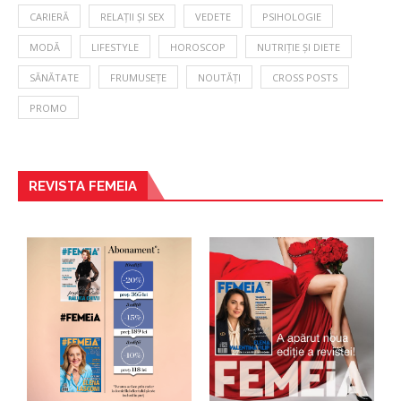
CARIERĂ
RELAȚII ȘI SEX
VEDETE
PSIHOLOGIE
MODĂ
LIFESTYLE
HOROSCOP
NUTRIȚIE ȘI DIETE
SĂNĂTATE
FRUMUSEȚE
NOUTĂȚI
CROSS POSTS
PROMO
REVISTA FEMEIA