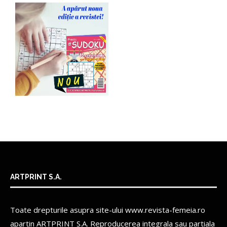
ARTPRINT S.A.
Toate drepturile asupra site-ului www.revista-femeia.ro
apartin
ARTPRINT S.A.
Reproducerea integrala sau partiala