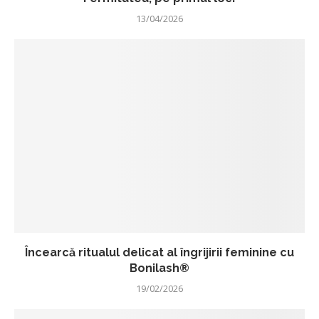
13/04/2026
Încearcă ritualul delicat al îngrijirii feminine cu
Bonilash®
19/02/2026