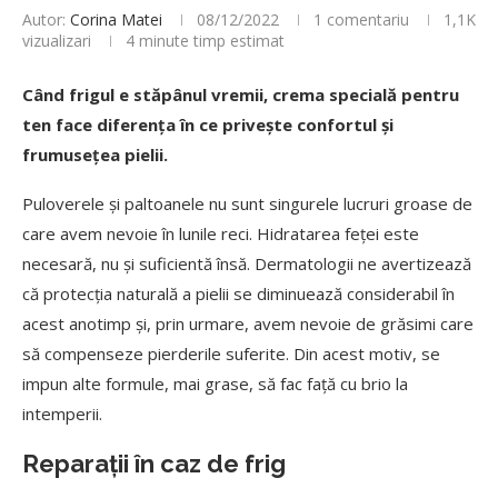
Autor:
Corina Matei
08/12/2022
1 comentariu
1,1K
vizualizari
4 minute timp estimat
Când frigul e stăpânul vremii, crema specială pentru
ten face diferența în ce prive
ște
confortul și
frumusețea pielii.
Puloverele și paltoanele nu sunt singurele lucruri groase de
care avem nevoie în lunile reci. Hidratarea feței este
necesară, nu
și
suficientă însă. Dermatologii ne avertizează
că protecția naturală a pielii se diminuează considerabil în
acest anotimp și, prin urmare, avem nevoie de grăsimi care
să compenseze pierderile suferite. Din acest motiv, se
impun alte formule, mai grase, să fac față cu brio la
intemperii.
Reparații în caz de frig