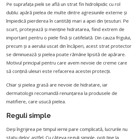
Pe suprafața pielii se află un strat fin hidrolipidic cu rol
dublu: apără pielea de multe dintre agresiunile externe și
împiedică pierderea în cantități mari a apei din țesuturi. Pe
scurt, protejează și menține hidratarea, fiind extrem de
important pentru o piele fină și catifelată. Din cauza frigului,
precum și a aerului uscat din încăperi, acest strat protector
se diminuează și pielea poate rămâne lipsită de apărare.
Motivul principal pentru care avem nevoie de creme care
să conțină uleiuri este refacerea acestei protecții.
Chiar și pielea grasă are nevoie de hidratare, iar
dermatologii recomandă renunțarea la produsele de
matifiere, care usucă pielea.
Reguli simple
Deși îngrijirea pe timpul iernii pare complicată, lucrurile nu
statu deloc astfel. Cu câteva reguli simple, poți ține la