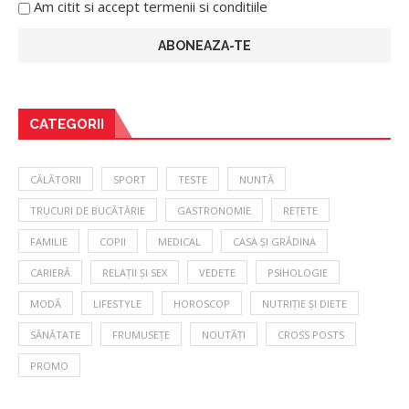
Am citit si accept termenii si conditiile
CATEGORII
CĂLĂTORII
SPORT
TESTE
NUNTĂ
TRUCURI DE BUCĂTĂRIE
GASTRONOMIE
REȚETE
FAMILIE
COPII
MEDICAL
CASA ȘI GRĂDINA
CARIERĂ
RELAȚII ȘI SEX
VEDETE
PSIHOLOGIE
MODĂ
LIFESTYLE
HOROSCOP
NUTRIȚIE ȘI DIETE
SĂNĂTATE
FRUMUSEȚE
NOUTĂȚI
CROSS POSTS
PROMO