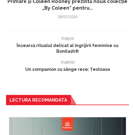
Primark și Coleen Rooney prezintă noua colecție
„By Coleen” pentru...
28/07/2026
Inapoi
Încearcă ritualul delicat al îngrijirii feminine cu
Bonilash®
Inainte
Un companion cu sânge rece: Țestoasa
LECTURA RECOMANDATA