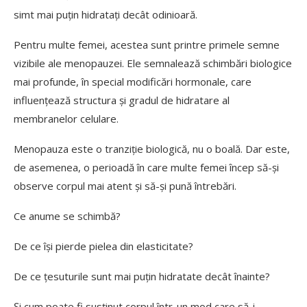
simt mai puțin hidratați decât odinioară.
Pentru multe femei, acestea sunt printre primele semne
vizibile ale menopauzei. Ele semnalează schimbări biologice
mai profunde, în special modificări hormonale, care
influențează structura și gradul de hidratare al
membranelor celulare.
Menopauza este o tranziție biologică, nu o boală. Dar este,
de asemenea, o perioadă în care multe femei încep să-și
observe corpul mai atent și să-și pună întrebări.
Ce anume se schimbă?
De ce își pierde pielea din elasticitate?
De ce țesuturile sunt mai puțin hidratate decât înainte?
Și cum poate fi susținut corpul într-un mod care să-i