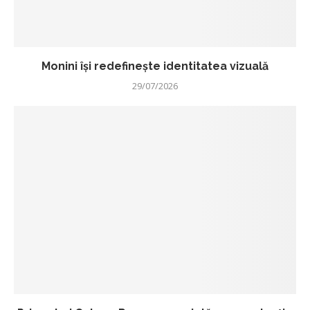
Monini își redefinește identitatea vizuală
29/07/2026