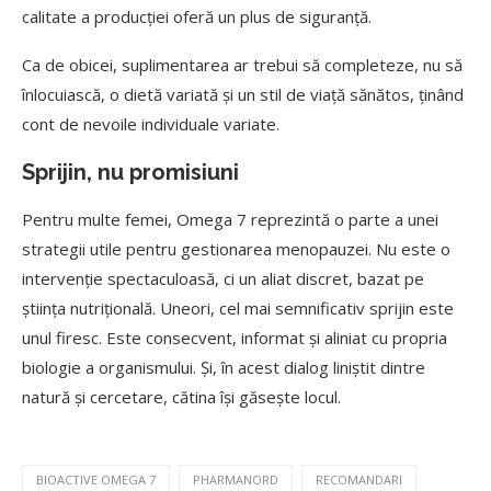
calitate a producției oferă un plus de siguranță.
Ca de obicei, suplimentarea ar trebui să completeze, nu să
înlocuiască, o dietă variată și un stil de viață sănătos, ținând
cont de nevoile individuale variate.
Sprijin, nu promisiuni
Pentru multe femei, Omega 7 reprezintă o parte a unei
strategii utile pentru gestionarea menopauzei. Nu este o
intervenție spectaculoasă, ci un aliat discret, bazat pe
știința nutrițională. Uneori, cel mai semnificativ sprijin este
unul firesc. Este consecvent, informat și aliniat cu propria
biologie a organismului. Și, în acest dialog liniștit dintre
natură și cercetare, cătina își găsește locul.
BIOACTIVE OMEGA 7
PHARMANORD
RECOMANDARI