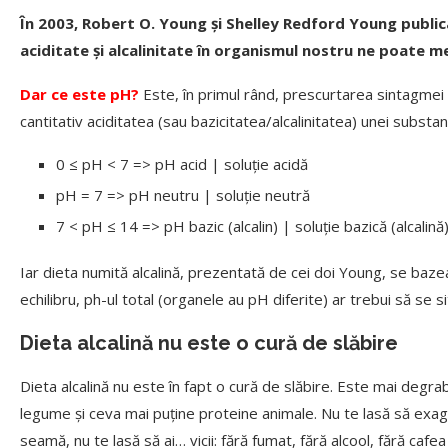
În 2003, Robert O. Young și Shelley Redford Young publica
aciditate și alcalinitate în organismul nostru ne poate me
Dar ce este pH?
Este, în primul rând, prescurtarea sintagmei
cantitativ aciditatea (sau bazicitatea/alcalinitatea) unei substan
0 ≤ pH < 7 => pH acid | soluție acidă
pH = 7 => pH neutru | soluție neutră
7 < pH ≤ 14 => pH bazic (alcalin) | soluție bazică (alcalină
Iar dieta numită alcalină, prezentată de cei doi Young, se baze
echilibru, ph-ul total (organele au pH diferite) ar trebui să se s
Dieta alcalină nu este o cură de slăbire
Dieta alcalină nu este în fapt o cură de slăbire. Este mai degra
legume și ceva mai puține proteine animale. Nu te lasă să exagere
seamă, nu te lasă să ai… vicii: fără fumat, fără alcool, fără ca