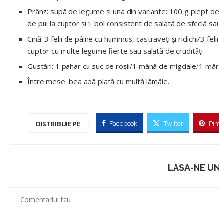
Prânz: supă de legume şi una din variante: 100 g piept de
de pui la cuptor şi 1 bol consistent de salată de sfeclă s
Cină: 3 felii de pâine cu hummus, castraveţi şi ridichi/3 fe
cuptor cu multe legume fierte sau salată de crudităţi
Gustări: 1 pahar cu suc de roșii/1 mână de migdale/1 mă
Între mese, bea apă plată cu multă lămâie.
DISTRIBUIE PE
Facebook
Twitter
Pin
LASA-NE U