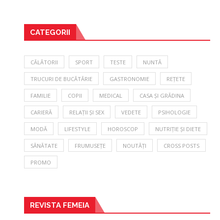
CATEGORII
CĂLĂTORII
SPORT
TESTE
NUNTĂ
TRUCURI DE BUCĂTĂRIE
GASTRONOMIE
REȚETE
FAMILIE
COPII
MEDICAL
CASA ȘI GRĂDINA
CARIERĂ
RELAȚII ȘI SEX
VEDETE
PSIHOLOGIE
MODĂ
LIFESTYLE
HOROSCOP
NUTRIȚIE ȘI DIETE
SĂNĂTATE
FRUMUSEȚE
NOUTĂȚI
CROSS POSTS
PROMO
REVISTA FEMEIA