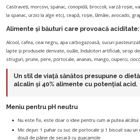
Castraveţi, morcovi, spanac, conopidă, broccoli, varză roșie, va
la spanac, urzici la alge etc), ceapă, roşie, lămâie, avocado, g
Alimente şi băuturi care provoacă aciditate:
Alcool, cafea, ceai negru, apa carbogazoasă, sucuri pasteurizate
lapte şi produsele derivate, ouăle, îndulcitori artificiali, sirop
struguri, prune, pere, portocale, ananas, mango, ciuperci, cioco
Un stil de viaţă sănătos presupune o die
alcalin şi 40% alimente cu potenţial acid.
Meniu pentru pH neutru
Nu este fix, este doar o idee pentru cum ai putea alcătui 
Mic dejun: 1 pahar cu suc de portocale şi 1 biscuit sau un o
două de pâine de secară cu guacamole