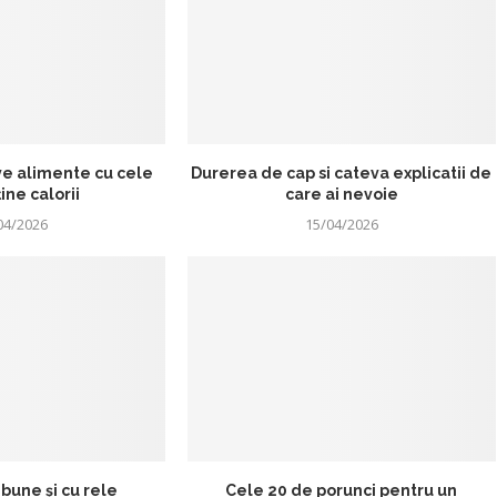
ve alimente cu cele
Durerea de cap si cateva explicatii de
ine calorii
care ai nevoie
04/2026
15/04/2026
bune și cu rele
Cele 20 de porunci pentru un