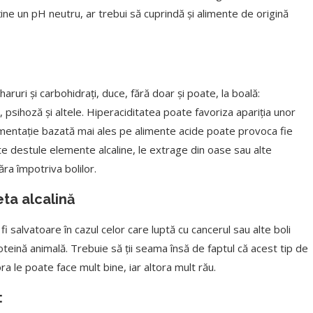
ne un pH neutru, ar trebui să cuprindă și alimente de origină
ruri și carbohidrați, duce, fără doar și poate, la boală:
 psihoză și altele. Hiperaciditatea poate favoriza apariția unor
mentație bazată mai ales pe alimente acide poate provoca fie
e destule elemente alcaline, le extrage din oase sau alte
ra împotriva bolilor.
eta alcalină
fi salvatoare în cazul celor care luptă cu cancerul sau alte boli
eină animală. Trebuie să ții seama însă de faptul că acest tip de
 le poate face mult bine, iar altora mult rău.
: