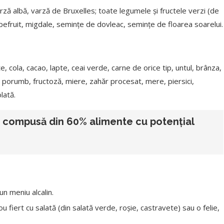
rză albă, varză de Bruxelles; toate legumele și fructele verzi (de
rapefruit, migdale, seminţe de dovleac, seminţe de floarea soarelui.
, cola, cacao, lapte, ceai verde, carne de orice tip, untul, brânza,
 de porumb, fructoză, miere, zahăr procesat, mere, piersici,
lată.
tă compusă din 60% alimente cu potenţial
un meniu alcalin.
u fiert cu salată (din salată verde, roșie, castravete) sau o felie,