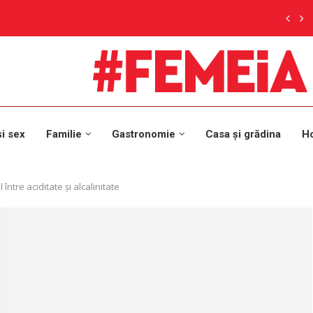
și sex
Familie
Gastronomie
Casa și grădina
H
între aciditate și alcalinitate