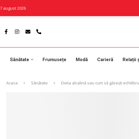
7 august 2026
Sănătate
Frumusețe
Modă
Carieră
Relații 
Acasa
Sănătate
Dieta alcalină sau cum să găsești echilibrul 