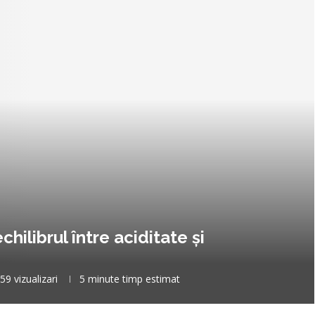
hilibrul între aciditate și
59
vizualizari
5 minute timp estimat