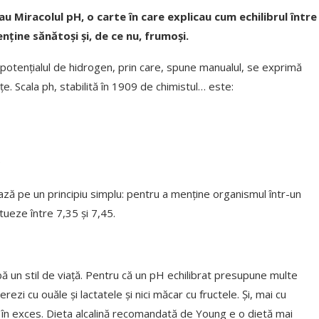
u Miracolul pH, o carte în care explicau cum echilibrul între
nține sănătoși și, de ce nu, frumoși.
 potențialul de hidrogen, prin care, spune manualul, se exprimă
țe. Scala ph, stabilită în 1909 de chimistul… este:
)
ază pe un principiu simplu: pentru a menține organismul într-un
itueze între 7,35 și 7,45.
bă un stil de viață. Pentru că un pH echilibrat presupune multe
zi cu ouăle și lactatele și nici măcar cu fructele. Și, mai cu
fea în exces. Dieta alcalină recomandată de Young e o dietă mai