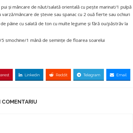
 pui şi mâncare de năut/salată orientală cu peşte marinat/1 pulpă
au varză/mâncare de ştevie sau spanac cu 2 ouă fierte sau ochiuri
lii de pâine cu salată de ton cu multe legume şi fără ou/păstrăv la
r/5 smochine/1 mână de semințe de floarea soarelui
terest
Linkedin
Reddit
Telegram
Email
N COMENTARIU