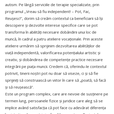
autism. Pe lângă serviciile de terapie specializate, prin
programul ,,Vreau să fiu independent! – Pot, Fac,
Reușesc!’’, dorim să creăm contextul ca beneficiarii să își
descopere și dezvolte interese specifice care se pot
transforma în abilități necesare dobândirii unui loc de
muncă, în cadrul a patru ateliere vocaționale. Prin aceste
ateliere urmărim să sprijinim dezvoltarea abilităților de
viață independentă, valorificarea potențialului artistic și
creativ, și dobândirea de competențe practice necesare
integrării pe piața muncii. Credem că, oferindu-le contextul
potrivit, tinerii noștri pot nu doar să viseze, ci și să fie
sprijiniți să construiască un viitor în care să „poată, să facă
și să reușească”.
Este un program complex, care are nevoie de susținere pe
termen lung, persoanele fizice și juridice care aleg să se
implice având satisfacția că pot face cu adevărat diferența