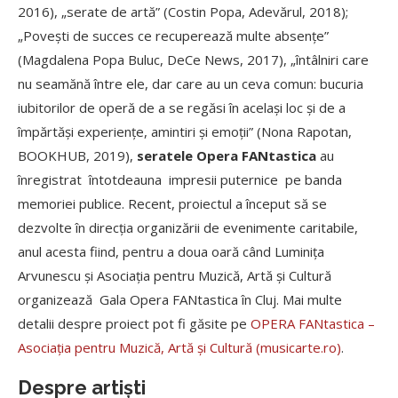
2016), „serate de artă” (Costin Popa, Adevărul, 2018);
„Povești de succes ce recuperează multe absențe”
(Magdalena Popa Buluc, DeCe News, 2017), „întâlniri care
nu seamănă între ele, dar care au un ceva comun: bucuria
iubitorilor de operă de a se regăsi în același loc și de a
împărtăși experiențe, amintiri și emoții” (Nona Rapotan,
BOOKHUB, 2019),
seratele Opera FANtastica
au
înregistrat întotdeauna impresii puternice pe banda
memoriei publice. Recent, proiectul a început să se
dezvolte în direcția organizării de evenimente caritabile,
anul acesta fiind, pentru a doua oară când Luminița
Arvunescu și Asociația pentru Muzică, Artă și Cultură
organizează Gala Opera FANtastica în Cluj. Mai multe
detalii despre proiect pot fi găsite pe
OPERA FANtastica –
Asociația pentru Muzică, Artă și Cultură (musicarte.ro)
.
Despre artiști