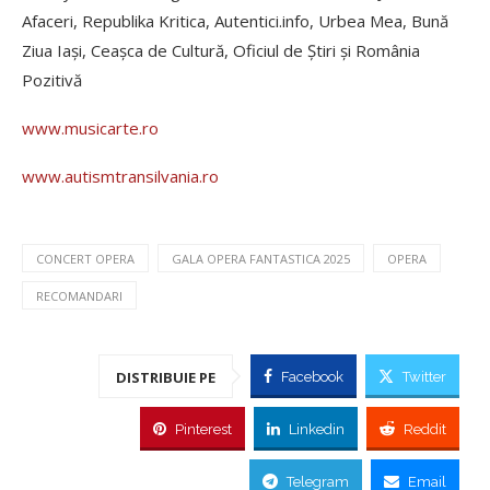
Afaceri, Republika Kritica, Autentici.info, Urbea Mea, Bună
Ziua Iași, Ceașca de Cultură, Oficiul de Știri și România
Pozitivă
www.musicarte.ro
www.autismtransilvania.ro
CONCERT OPERA
GALA OPERA FANTASTICA 2025
OPERA
RECOMANDARI
DISTRIBUIE PE
Facebook
Twitter
Pinterest
Linkedin
Reddit
Telegram
Email