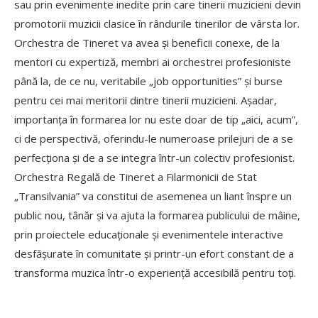
sau prin evenimente inedite prin care tinerii muzicieni devin
promotorii muzicii clasice în rândurile tinerilor de vârsta lor.
Orchestra de Tineret va avea și beneficii conexe, de la
mentori cu expertiză, membri ai orchestrei profesioniste
până la, de ce nu, veritabile „job opportunities” și burse
pentru cei mai meritorii dintre tinerii muzicieni. Așadar,
importanța în formarea lor nu este doar de tip „aici, acum”,
ci de perspectivă, oferindu-le numeroase prilejuri de a se
perfecționa și de a se integra într-un colectiv profesionist.
Orchestra Regală de Tineret a Filarmonicii de Stat
„Transilvania” va constitui de asemenea un liant înspre un
public nou, tânăr și va ajuta la formarea publicului de mâine,
prin proiectele educaționale și evenimentele interactive
desfășurate în comunitate și printr-un efort constant de a
transforma muzica într-o experiență accesibilă pentru toți.