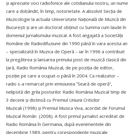
și apreciate voci radiofonice ale cotidianului nostru, un nume
care a dobândit, în timp, notorietate. A absolvit Secția de
Muzicologie la actuala Universitate Națională de Muzică din
București și are un doctorat obținut cu Summa cum laude în
domeniul Jurnalismului muzical. A fost angajată a Societății
Române de Radiodifuziune din 1990 până în vara acestui an
– specializată în Muzica de Operă – iar în 1996 a contribuit
la pregătirea și lansarea primului post de muzică clasică din
țară, Radio România Muzical, de pe poziția de editor,
poziție pe care a ocupat-o până în 2004. Ca realizator –
radio s-a remarcat prin emisiunea ”Seară de operă”,
nelipsită din grila posturilor Radio România Muzical timp de
3 decenii și distinsă cu Premiul Uniunii Criticilor
Muzicali (1998) și Premiul Musica Viva, acordat de Forumul
Muzical Român (2008). A fost primul jurnalist acreditat de
Radio România în Germania, după evenimentele din
decembrie 1989, pentru corespondențe muzicale