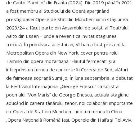
de Canto ”Sumi Jo” din Franța (2024). Din 2019 până în 2021
a fost membru al Studioului de Operă aparținând
prestigioasei Opere de Stat din München; iar în stagiunea
2023/24 a făcut parte din Ansamblul de soliști ai Teatrului
Aalto din Essen – unde a revenit ca invitat stagiunea
trecută. În primăvara acestui an, Vîrban a fost prezent la
Metropolitan Opera din New York, cover pentru rolul
Tamino din opera mozartiană ”Flautul fermecat” și a
întreprins un turneu de concerte în Coreea de Sud, alături
de faimoasa soprană Sumi Jo. În luna septembrie, a debutat
la Festivalul Internațional „George Enescu” ca solist al
poemului ”Vox Maris” de George Enescu, actuala stagiune
aducând în cariera tânărului tenor, noi colaborări importante
cu: Opera de Stat din München – într-un turneu în China
,Opera Națională Română Iași, Operele din Haifa și Tel Aviv.