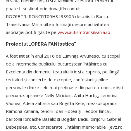
în viața tinerilor noștri și a familiilor acestora. Proiectul
poate fi susținut prin donații în contul:
RO76BTRLRONCRT00H3438905 deschis la Banca
Transilvania. Mai multe informații despre activitatea
asociației pot fi găsite pe
www.autismtransilvania.ro
Proiectul „OPERA FANtastica”
A fost inițiat în anul 2016 de Luminița Arvunescu cu scopul
de a intermedia publicului bucureștean întâlnirea cu
Excelența din domeniul teatrului liric și a cuprins, pe lângă
recitaluri și concerte de excepție, confesiuni și pilde
personale dintre cele mai prețioase din partea unor artiști
precum: sopranele Nelly Miricioiu, Anita Hartig, Leontina
Văduva, Adela Zaharia sau Brigitta Kele, mezzosoprana
Ramona Zaharia, tenorii Ioan Hotea și Teodor Ilincăi,
baritonii Iordache Basalic și Bogdan Baciu, dirijorul Gabriel
Bebeșelea, etc. Considerate „întâlniri memorabile” (evz.ro,