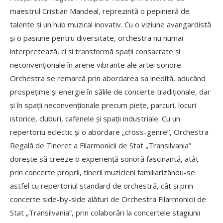
maestrul Cristian Mandeal, reprezintă o pepinieră de
talente și un hub muzical inovativ. Cu o viziune avangardistă
și o pasiune pentru diversitate, orchestra nu numai
interpretează, ci și transformă spații consacrate și
neconvenționale în arene vibrante ale artei sonore.
Orchestra se remarcă prin abordarea sa inedită, aducând
prospețime și energie în sălile de concerte tradiționale, dar
și în spații neconvenționale precum piețe, parcuri, locuri
istorice, cluburi, cafenele și spații industriale. Cu un
repertoriu eclectic și o abordare „cross-genre”, Orchestra
Regală de Tineret a Filarmonicii de Stat „Transilvania”
dorește să creeze o experiență sonoră fascinantă, atât
prin concerte proprii, tinerii muzicieni familiarizându-se
astfel cu repertoriul standard de orchestră, cât și prin
concerte side-by-side alături de Orchestra Filarmonicii de
Stat „Transilvania”, prin colaborări la concertele stagiunii