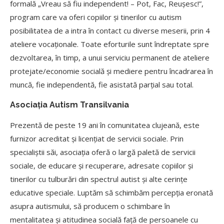
formală „Vreau să fiu independent! – Pot, Fac, Reușesc!”,
program care va oferi copiilor și tinerilor cu autism
posibilitatea de a intra în contact cu diverse meserii, prin 4
ateliere vocaționale. Toate eforturile sunt îndreptate spre
dezvoltarea, în timp, a unui serviciu permanent de ateliere
protejate/economie socială și mediere pentru încadrarea în
muncă, fie independentă, fie asistată parțial sau total.
Asociaţia Autism Transilvania
Prezentă de peste 19 ani în comunitatea clujeană, este
furnizor acreditat și licențiat de servicii sociale. Prin
specialiștii săi, asociația oferă o largă paletă de servicii
sociale, de educare și recuperare, adresate copiilor și
tinerilor cu tulburări din spectrul autist și alte cerințe
educative speciale. Luptăm să schimbăm percepția eronată
asupra autismului, să producem o schimbare în
mentalitatea și atitudinea socială față de persoanele cu