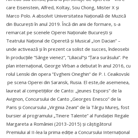
care Eisenstein, Alfred, Koltay, Sou Chong, Mister X și
Marco Polo. A absolvit Universitatea Națională de Muzică
din București în anul 2019. Încă din anii de formare, s-a
remarcat pe scenele Operei Naționale București și
Teatrului Național de Operetă și Musical „Ion Dacian” –
unde activează și în prezent ca solist de succes, îndeosebi
în producțiile ”Sânge vienez”, ”Liliacul”și ”Țara surâsului”. Pe
plan internațional, George Vîrban a debutat în anul 2016, cu
rolul Lenski din opera ”Evgheni Oneghin” de P. I. Ceaikovski
pe scena Operei din Saransk, Rusia. El este,de asemenea,
laureat al competițiilor de Canto: „Jeunes Espoirs” de la
Avignon, Concursului de Canto „Georges Enesco” de la
Paris și Concursului „Virginia Zeani” de la Târgu Mureș, fost
bursier al programului „Tinere Talente” al Fundației Regale
Margareta a României (2013-2015) și câștigătorul
Premiului al II-lea la prima ediție a Concursului Internațional