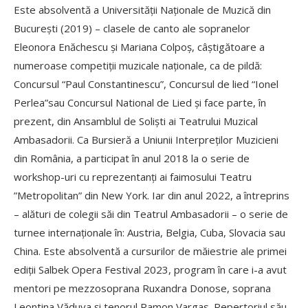
Este absolventă a Universității Naționale de Muzică din
București (2019) – clasele de canto ale sopranelor
Eleonora Enăchescu și Mariana Colpoș, câștigătoare a
numeroase competiții muzicale naționale, ca de pildă:
Concursul “Paul Constantinescu”, Concursul de lied “Ionel
Perlea”sau Concursul National de Lied și face parte, în
prezent, din Ansamblul de Soliști ai Teatrului Muzical
Ambasadorii. Ca Bursieră a Uniunii Interpreților Muzicieni
din România, a participat în anul 2018 la o serie de
workshop-uri cu reprezentanți ai faimosului Teatru
”Metropolitan” din New York. Iar din anul 2022, a întreprins
– alături de colegii săi din Teatrul Ambasadorii – o serie de
turnee internaționale în: Austria, Belgia, Cuba, Slovacia sau
China. Este absolventă a cursurilor de măiestrie ale primei
ediții Salbek Opera Festival 2023, program în care i-a avut
mentori pe mezzosoprana Ruxandra Donose, soprana
Leontina Văduva și tenorul Ramon Vargas. Repertoriul său