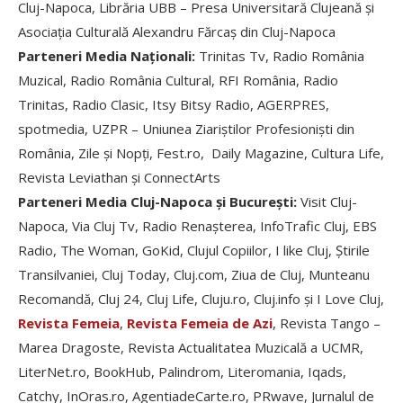
Cluj-Napoca, Librăria UBB – Presa Universitară Clujeană și
Asociația Culturală Alexandru Fărcaș din Cluj-Napoca
Parteneri Media Naționali:
Trinitas Tv, Radio România
Muzical, Radio România Cultural, RFI România, Radio
Trinitas, Radio Clasic, Itsy Bitsy Radio, AGERPRES,
spotmedia, UZPR – Uniunea Ziariștilor Profesioniști din
România, Zile și Nopți, Fest.ro, Daily Magazine, Cultura Life,
Revista Leviathan și ConnectArts
Parteneri Media Cluj-Napoca și București:
Visit Cluj-
Napoca, Via Cluj Tv, Radio Renașterea, InfoTrafic Cluj, EBS
Radio, The Woman, GoKid, Clujul Copiilor, I like Cluj, Știrile
Transilvaniei, Cluj Today, Cluj.com, Ziua de Cluj, Munteanu
Recomandă, Cluj 24, Cluj Life, Cluju.ro, Cluj.info și I Love Cluj,
Revista Femeia
,
Revista Femeia de Azi
, Revista Tango –
Marea Dragoste, Revista Actualitatea Muzicală a UCMR,
LiterNet.ro, BookHub, Palindrom, Literomania, Iqads,
Catchy, InOras.ro, AgentiadeCarte.ro, PRwave, Jurnalul de