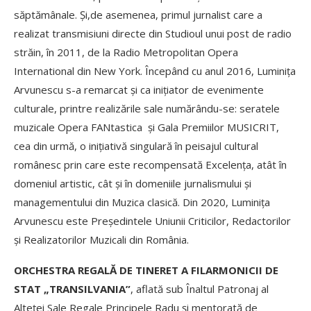
săptămânale. Și,de asemenea, primul jurnalist care a
realizat transmisiuni directe din Studioul unui post de radio
străin, în 2011, de la Radio Metropolitan Opera
International din New York. Începând cu anul 2016, Luminița
Arvunescu s-a remarcat și ca inițiator de evenimente
culturale, printre realizările sale numărându-se: seratele
muzicale Opera FANtastica și Gala Premiilor MUSICRIT,
cea din urmă, o inițiativă singulară în peisajul cultural
românesc prin care este recompensată Excelenţa, atât în
domeniul artistic, cât şi în domeniile jurnalismului şi
managementului din Muzica clasică. Din 2020, Luminița
Arvunescu este Președintele Uniunii Criticilor, Redactorilor
și Realizatorilor Muzicali din România.
ORCHESTRA REGALĂ DE TINERET A FILARMONICII DE
STAT „TRANSILVANIA”
, aflată sub Înaltul Patronaj al
Alteței Sale Regale Principele Radu și mentorată de