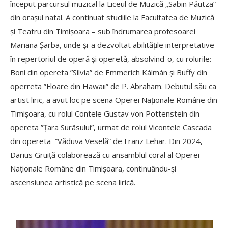
început parcursul muzical la Liceul de Muzică „Sabin Păutza”
din orașul natal. A continuat studiile la Facultatea de Muzică
și Teatru din Timișoara – sub îndrumarea profesoarei
Mariana Șarba, unde și-a dezvoltat abilitățile interpretative
în repertoriul de operă și operetă, absolvind-o, cu rolurile:
Boni din opereta ”Silvia” de Emmerich Kálmán și Buffy din
operreta ”Floare din Hawaii” de P. Abraham. Debutul său ca
artist liric, a avut loc pe scena Operei Naționale Române din
Timișoara, cu rolul Contele Gustav von Pottenstein din
opereta ”Țara Surâsului”, urmat de rolul Vicontele Cascada
din opereta ”Văduva Veselă” de Franz Lehar. Din 2024,
Darius Gruiță colaborează cu ansamblul coral al Operei
Naționale Române din Timișoara, continuându-și
ascensiunea artistică pe scena lirică.