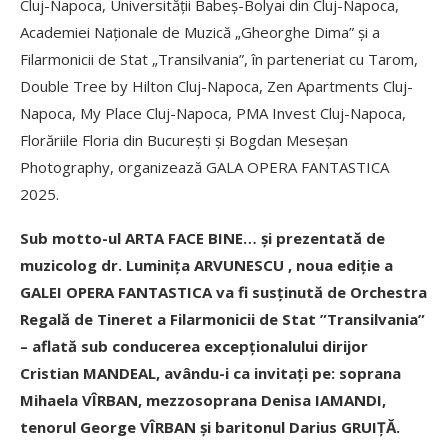
Cluj-Napoca, Universității Babeș-Bolyai din Cluj-Napoca,
Academiei Naționale de Muzică „Gheorghe Dima” și a
Filarmonicii de Stat „Transilvania”, în parteneriat cu Tarom,
Double Tree by Hilton Cluj-Napoca, Zen Apartments Cluj-
Napoca, My Place Cluj-Napoca, PMA Invest Cluj-Napoca,
Florăriile Floria din București și Bogdan Meseșan
Photography, organizează GALA OPERA FANTASTICA
2025.
Sub motto-ul ARTA FACE BINE… și prezentată de
muzicolog dr. Luminița ARVUNESCU , noua ediție a
GALEI OPERA FANTASTICA va fi susținută de Orchestra
Regală de Tineret a Filarmonicii de Stat ”Transilvania”
– aflată sub conducerea excepționalului dirijor
Cristian MANDEAL, avându-i ca invitați pe: soprana
Mihaela VÎRBAN, mezzosoprana Denisa IAMANDI,
tenorul George VÎRBAN și baritonul Darius GRUIȚĂ.