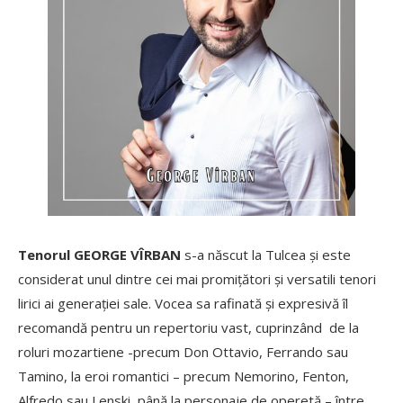
Tenorul GEORGE VÎRBAN
s-a născut la Tulcea și este
considerat unul dintre cei mai promițători și versatili tenori
lirici ai generației sale. Vocea sa rafinată și expresivă îl
recomandă pentru un repertoriu vast, cuprinzând de la
roluri mozartiene -precum Don Ottavio, Ferrando sau
Tamino, la eroi romantici – precum Nemorino, Fenton,
Alfredo sau Lenski, până la personaje de operetă – între