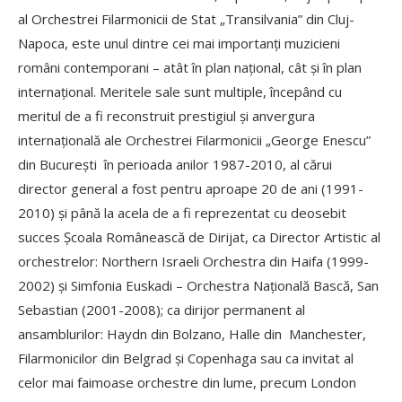
al Orchestrei Filarmonicii de Stat „Transilvania” din Cluj-
Napoca, este unul dintre cei mai importanți muzicieni
români contemporani – atât în plan național, cât și în plan
internațional. Meritele sale sunt multiple, începând cu
meritul de a fi reconstruit prestigiul și anvergura
internațională ale Orchestrei Filarmonicii „George Enescu”
din București în perioada anilor 1987-2010, al cărui
director general a fost pentru aproape 20 de ani (1991-
2010) și până la acela de a fi reprezentat cu deosebit
succes Școala Românească de Dirijat, ca Director Artistic al
orchestrelor: Northern Israeli Orchestra din Haifa (1999-
2002) și Simfonia Euskadi – Orchestra Națională Bască, San
Sebastian (2001-2008); ca dirijor permanent al
ansamblurilor: Haydn din Bolzano, Halle din Manchester,
Filarmonicilor din Belgrad și Copenhaga sau ca invitat al
celor mai faimoase orchestre din lume, precum London