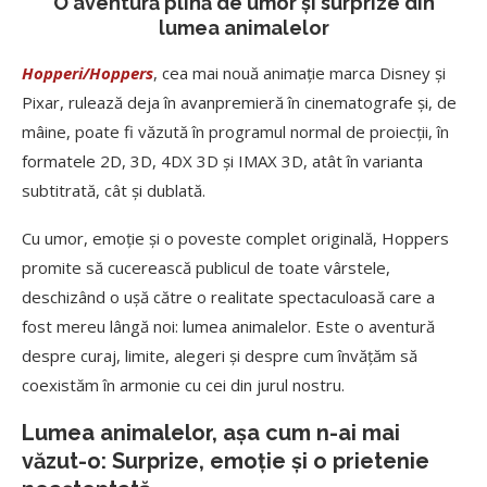
O aventură plină de umor și surprize din
lumea animalelor
Hopperi/Hoppers
, cea mai nouă animație marca Disney și
Pixar, rulează deja în avanpremieră în cinematografe și, de
mâine, poate fi văzută în programul normal de proiecții, în
formatele 2D, 3D, 4DX 3D și IMAX 3D, atât în varianta
subtitrată, cât și dublată.
Cu umor, emoție și o poveste complet originală, Hoppers
promite să cucerească publicul de toate vârstele,
deschizând o ușă către o realitate spectaculoasă care a
fost mereu lângă noi: lumea animalelor. Este o aventură
despre curaj, limite, alegeri și despre cum învățăm să
coexistăm în armonie cu cei din jurul nostru.
Lumea animalelor, așa cum n-ai mai
văzut-o: Surprize, emoție și o prietenie