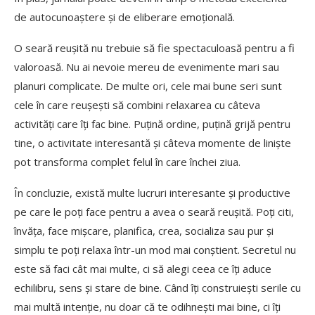
de autocunoaștere și de eliberare emoțională.
O seară reușită nu trebuie să fie spectaculoasă pentru a fi
valoroasă. Nu ai nevoie mereu de evenimente mari sau
planuri complicate. De multe ori, cele mai bune seri sunt
cele în care reușești să combini relaxarea cu câteva
activități care îți fac bine. Puțină ordine, puțină grijă pentru
tine, o activitate interesantă și câteva momente de liniște
pot transforma complet felul în care închei ziua.
În concluzie, există multe lucruri interesante și productive
pe care le poți face pentru a avea o seară reușită. Poți citi,
învăța, face mișcare, planifica, crea, socializa sau pur și
simplu te poți relaxa într-un mod mai conștient. Secretul nu
este să faci cât mai multe, ci să alegi ceea ce îți aduce
echilibru, sens și stare de bine. Când îți construiești serile cu
mai multă intenție, nu doar că te odihnești mai bine, ci îți