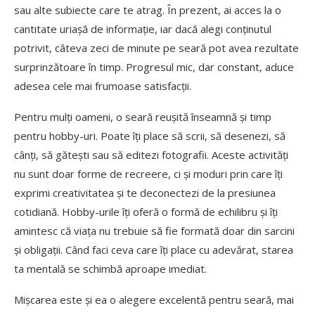
sau alte subiecte care te atrag. În prezent, ai acces la o
cantitate uriașă de informație, iar dacă alegi conținutul
potrivit, câteva zeci de minute pe seară pot avea rezultate
surprinzătoare în timp. Progresul mic, dar constant, aduce
adesea cele mai frumoase satisfacții.
Pentru mulți oameni, o seară reușită înseamnă și timp
pentru hobby-uri. Poate îți place să scrii, să desenezi, să
cânți, să gătești sau să editezi fotografii. Aceste activități
nu sunt doar forme de recreere, ci și moduri prin care îți
exprimi creativitatea și te deconectezi de la presiunea
cotidiană. Hobby-urile îți oferă o formă de echilibru și îți
amintesc că viața nu trebuie să fie formată doar din sarcini
și obligații. Când faci ceva care îți place cu adevărat, starea
ta mentală se schimbă aproape imediat.
Mișcarea este și ea o alegere excelentă pentru seară, mai