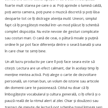
foarte mult starea pe care o ai. Poți aprinde o lumină caldă,
poți aerisi camera, poți pune o muzică discretă și poți lăsa
deoparte tot ce îți distrage atenția inutil. Uneori, simplul
fapt că îți pregătești mediul într-un mod plăcut îți schimbă
complet dispoziția. Nu este nevoie de gesturi complicate
sau costuri mari. O cană de ceai, o pătură moale și puțină
ordine în jur pot face diferența dintre o seară banală și una
în care chiar te simți bine.
Un alt lucru productiv pe care îl poți face seara este să
citești. Lectura are un efect calmant, dar în același timp îți
menține mintea activă. Poți alege o carte de dezvoltare
personală, un roman bun, un volum de istorie sau articole
din domenii care te pasionează. Cititul nu doar că îți
îmbogățește vocabularul și cultura generală, ci îți oferă și o
pauză reală de la ritmul alert al zilei. Chiar și douăzeci sau
treizeci de minute de lectură pot schimba tonul întregii seri