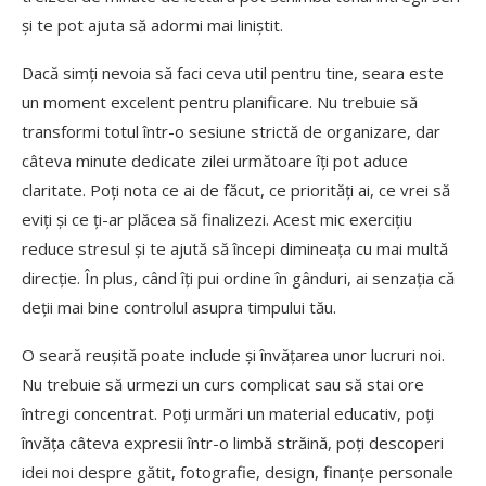
și te pot ajuta să adormi mai liniștit.
Dacă simți nevoia să faci ceva util pentru tine, seara este
un moment excelent pentru planificare. Nu trebuie să
transformi totul într-o sesiune strictă de organizare, dar
câteva minute dedicate zilei următoare îți pot aduce
claritate. Poți nota ce ai de făcut, ce priorități ai, ce vrei să
eviți și ce ți-ar plăcea să finalizezi. Acest mic exercițiu
reduce stresul și te ajută să începi dimineața cu mai multă
direcție. În plus, când îți pui ordine în gânduri, ai senzația că
deții mai bine controlul asupra timpului tău.
O seară reușită poate include și învățarea unor lucruri noi.
Nu trebuie să urmezi un curs complicat sau să stai ore
întregi concentrat. Poți urmări un material educativ, poți
învăța câteva expresii într-o limbă străină, poți descoperi
idei noi despre gătit, fotografie, design, finanțe personale