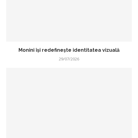
Monini își redefinește identitatea vizuală
29/07/2026