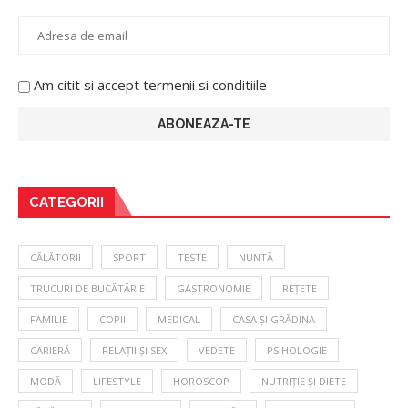
Am citit si accept termenii si conditiile
CATEGORII
CĂLĂTORII
SPORT
TESTE
NUNTĂ
TRUCURI DE BUCĂTĂRIE
GASTRONOMIE
REȚETE
FAMILIE
COPII
MEDICAL
CASA ȘI GRĂDINA
CARIERĂ
RELAȚII ȘI SEX
VEDETE
PSIHOLOGIE
MODĂ
LIFESTYLE
HOROSCOP
NUTRIȚIE ȘI DIETE