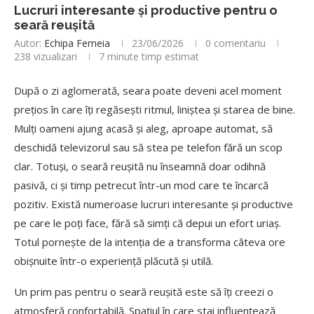
Lucruri interesante și productive pentru o
seară reușită
Autor:
Echipa Femeia
23/06/2026
0 comentariu
238
vizualizari
7 minute timp estimat
După o zi aglomerată, seara poate deveni acel moment
prețios în care îți regăsești ritmul, liniștea și starea de bine.
Mulți oameni ajung acasă și aleg, aproape automat, să
deschidă televizorul sau să stea pe telefon fără un scop
clar. Totuși, o seară reușită nu înseamnă doar odihnă
pasivă, ci și timp petrecut într-un mod care te încarcă
pozitiv. Există numeroase lucruri interesante și productive
pe care le poți face, fără să simți că depui un efort uriaș.
Totul pornește de la intenția de a transforma câteva ore
obișnuite într-o experiență plăcută și utilă.
Un prim pas pentru o seară reușită este să îți creezi o
atmosferă confortabilă. Spațiul în care stai influențează