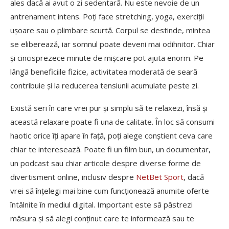
ales dacă ai avut o zi sedentară. Nu este nevoie de un
antrenament intens. Poți face stretching, yoga, exerciții
ușoare sau o plimbare scurtă. Corpul se destinde, mintea
se eliberează, iar somnul poate deveni mai odihnitor. Chiar
și cincisprezece minute de mișcare pot ajuta enorm. Pe
lângă beneficiile fizice, activitatea moderată de seară
contribuie și la reducerea tensiunii acumulate peste zi.
Există seri în care vrei pur și simplu să te relaxezi, însă și
această relaxare poate fi una de calitate. În loc să consumi
haotic orice îți apare în față, poți alege conștient ceva care
chiar te interesează. Poate fi un film bun, un documentar,
un podcast sau chiar articole despre diverse forme de
divertisment online, inclusiv despre
NetBet Sport
, dacă
vrei să înțelegi mai bine cum funcționează anumite oferte
întâlnite în mediul digital. Important este să păstrezi
măsura și să alegi conținut care te informează sau te