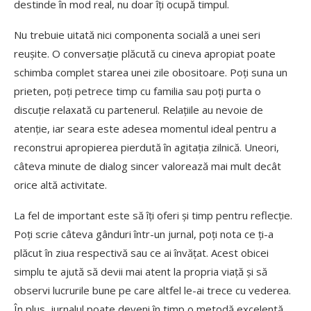
destinde în mod real, nu doar îți ocupă timpul.
Nu trebuie uitată nici componenta socială a unei seri
reușite. O conversație plăcută cu cineva apropiat poate
schimba complet starea unei zile obositoare. Poți suna un
prieten, poți petrece timp cu familia sau poți purta o
discuție relaxată cu partenerul. Relațiile au nevoie de
atenție, iar seara este adesea momentul ideal pentru a
reconstrui apropierea pierdută în agitația zilnică. Uneori,
câteva minute de dialog sincer valorează mai mult decât
orice altă activitate.
La fel de important este să îți oferi și timp pentru reflecție.
Poți scrie câteva gânduri într-un jurnal, poți nota ce ți-a
plăcut în ziua respectivă sau ce ai învățat. Acest obicei
simplu te ajută să devii mai atent la propria viață și să
observi lucrurile bune pe care altfel le-ai trece cu vederea.
În plus, jurnalul poate deveni în timp o metodă excelentă