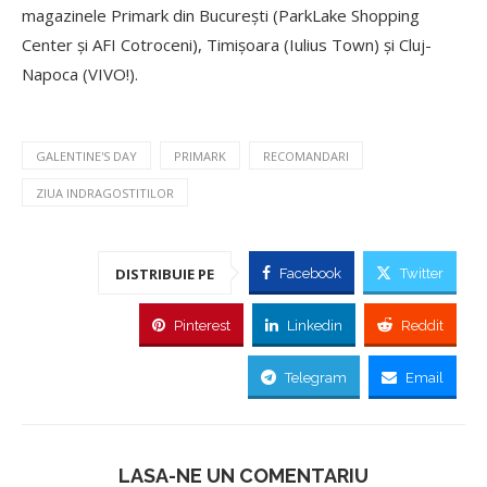
magazinele Primark din București (ParkLake Shopping
Center și AFI Cotroceni), Timișoara (Iulius Town) și Cluj-
Napoca (VIVO!).
GALENTINE'S DAY
PRIMARK
RECOMANDARI
ZIUA INDRAGOSTITILOR
DISTRIBUIE PE
Facebook
Twitter
Pinterest
Linkedin
Reddit
Telegram
Email
LASA-NE UN COMENTARIU