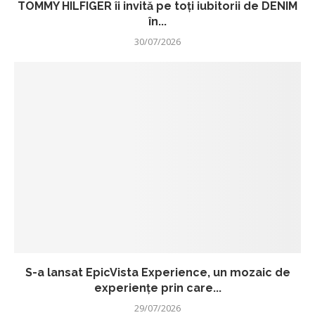
TOMMY HILFIGER îi invită pe toți iubitorii de DENIM
în...
30/07/2026
S-a lansat EpicVista Experience, un mozaic de
experiențe prin care...
29/07/2026