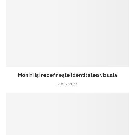
Monini își redefinește identitatea vizuală
29/07/2026