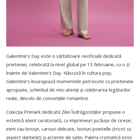
Galentine’s Day este o sărbătoare neoficială dedicată
prieteniei, celebrată la nivel global pe 13 februarie, cu o zi
înainte de Valentine’s Day. Născută în cultura pop,
Galentine’s încurajează momentele petrecute cu prietenele
apropiate, schimbul de mici atenții și celebrarea legăturilor
reale, dincolo de convențiile romantice.
Colecția Primark dedicată Zilei Îndrăgostiților propune o
estetică atent curatoriată, cu imprimeuri jucăușe de cireșe,
inimi sau brioșe, carouri delicate, texturi pointelle (tricot cu
aspect dantelat) și accente de satin. Paleta cromatică este