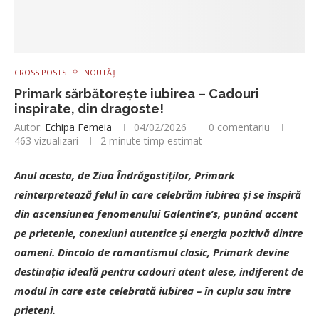
CROSS POSTS
NOUTĂȚI
Primark sărbătorește iubirea – Cadouri
inspirate, din dragoste!
Autor:
Echipa Femeia
04/02/2026
0 comentariu
463
vizualizari
2 minute timp estimat
Anul acesta, de Ziua Îndrăgostiților, Primark
reinterpretează felul în care celebrăm iubirea și se inspiră
din ascensiunea fenomenului Galentine’s, punând accent
pe prietenie, conexiuni autentice și energia pozitivă dintre
oameni. Dincolo de romantismul clasic, Primark devine
destinația ideală pentru cadouri atent alese, indiferent de
modul în care este celebrată iubirea – în cuplu sau între
prieteni.