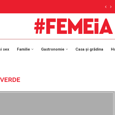
și sex
Familie
Gastronomie
Casa și grădina
H
 VERDE