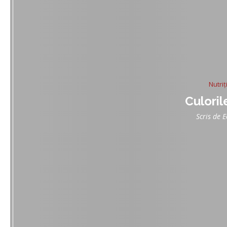
Nutriț
Culoril
Scris de
E