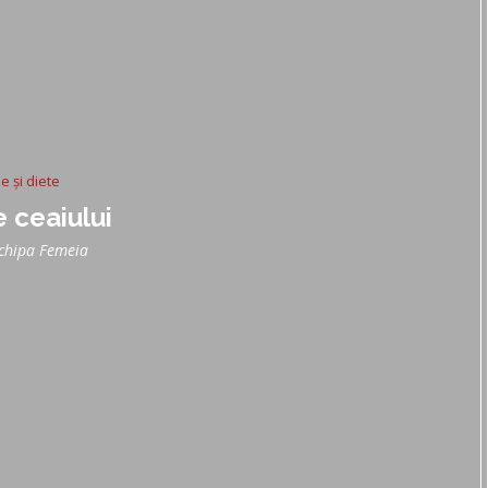
ie și diete
e ceaiului
chipa Femeia