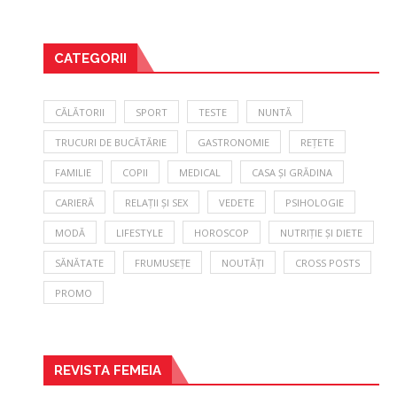
CATEGORII
CĂLĂTORII
SPORT
TESTE
NUNTĂ
TRUCURI DE BUCĂTĂRIE
GASTRONOMIE
REȚETE
FAMILIE
COPII
MEDICAL
CASA ȘI GRĂDINA
CARIERĂ
RELAȚII ȘI SEX
VEDETE
PSIHOLOGIE
MODĂ
LIFESTYLE
HOROSCOP
NUTRIȚIE ȘI DIETE
SĂNĂTATE
FRUMUSEȚE
NOUTĂȚI
CROSS POSTS
PROMO
REVISTA FEMEIA