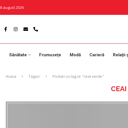
8 august 2026
Sănătate
Frumusețe
Modă
Carieră
Relații 
Acasa
Taguri:
Postari cu tag-ul: "ceai verde"
CEAI