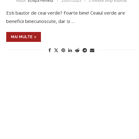
Autor:
Echipa Femeia
20/01/2025
2 minute timp estimat
Esti bautor de ceai verde? Foarte bine! Ceaiul verde are
beneficii binecunoscute, dar si …
MAI MULTE