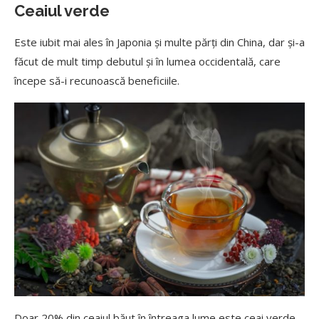
Ceaiul verde
Este iubit mai ales în Japonia și multe părți din China, dar și-a
făcut de mult timp debutul și în lumea occidentală, care
începe să-i recunoască beneficiile.
Doar 20% din ceaiul băut în întreaga lume este ceai verde.