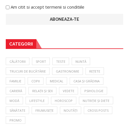
Am citit si accept termenii si conditiile
CATEGORII
CĂLĂTORII
SPORT
TESTE
NUNTĂ
TRUCURI DE BUCĂTĂRIE
GASTRONOMIE
REȚETE
FAMILIE
COPII
MEDICAL
CASA ȘI GRĂDINA
CARIERĂ
RELAȚII ȘI SEX
VEDETE
PSIHOLOGIE
MODĂ
LIFESTYLE
HOROSCOP
NUTRIȚIE ȘI DIETE
SĂNĂTATE
FRUMUSEȚE
NOUTĂȚI
CROSS POSTS
PROMO