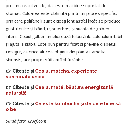
precum ceaiul verde, dar este mai bine suportat de
stomac. Culoarea este obținută printr-un proces specific,
prin care polifenolii sunt oxidați lent astfel încât se produce
gustul dulce și blând, ușor ierbos, și nuanța de galben
intens. Ceaiul galben ameliorează tulburările colonului iritabil
și ajută la slăbit. Este bun pentru ficat și previne diabetul.
Desigur, ca orice alt ceai obținut din planta Camellia
sinensis, are proprietăți antiîmbătrânire.
👉 Citește și
Ceaiul matcha, experiențe
senzoriale unice
👉 Citește și
Ceaiul maté, băutură energizantă
naturală!
👉 Citește și
Ce este kombucha și de ce e bine să
o bei
Sursă foto: 123rf.com