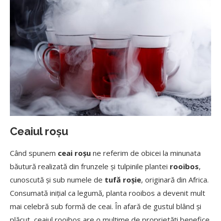
Ceaiul roșu
Când spunem
ceai roșu
ne referim de obicei la minunata
băutură realizată din frunzele și tulpinile plantei
rooibos
,
cunoscută și sub numele de
tufă roșie
, originară din Africa.
Consumată inițial ca legumă, planta rooibos a devenit mult
mai celebră sub formă de ceai. În afară de gustul blând și
plăcut, ceaiul rooibos are o mulțime de proprietăți benefice