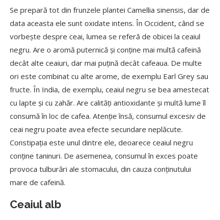
Se prepară tot din frunzele plantei Camellia sinensis, dar de
data aceasta ele sunt oxidate intens. În Occident, când se
vorbește despre ceai, lumea se referă de obicei la ceaiul
negru. Are o aromă puternică și conține mai multă cafeină
decât alte ceaiuri, dar mai puțină decât cafeaua. De multe
ori este combinat cu alte arome, de exemplu Earl Grey sau
fructe. În India, de exemplu, ceaiul negru se bea amestecat
cu lapte și cu zahăr. Are calități antioxidante și multă lume îl
consumă în loc de cafea. Atenție însă, consumul excesiv de
ceai negru poate avea efecte secundare neplăcute.
Constipația este unul dintre ele, deoarece ceaiul negru
conține taninuri. De asemenea, consumul în exces poate
provoca tulburări ale stomacului, din cauza conținutului
mare de cafeină.
Ceaiul alb