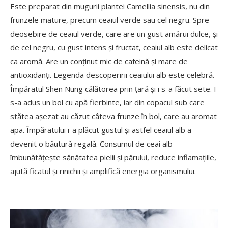
Este preparat din mugurii plantei Camellia sinensis, nu din
frunzele mature, precum ceaiul verde sau cel negru. Spre
deosebire de ceaiul verde, care are un gust amărui dulce, și
de cel negru, cu gust intens și fructat, ceaiul alb este delicat
ca aromă. Are un conținut mic de cafeină și mare de
antioxidanți. Legenda descoperirii ceaiului alb este celebră.
Împăratul Shen Nung călătorea prin țară și i s-a făcut sete. I
s-a adus un bol cu apă fierbinte, iar din copacul sub care
stătea așezat au căzut câteva frunze în bol, care au aromat
apa. Împăratului i-a plăcut gustul și astfel ceaiul alb a
devenit o băutură regală. Consumul de ceai alb
îmbunătățește sănătatea pielii și părului, reduce inflamațiile,
ajută ficatul și rinichii și amplifică energia organismului.