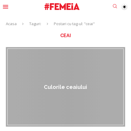
Acasa
Taguri:
Postari cu tag-ul: "ceai"
CEAI
Culorile ceaiului