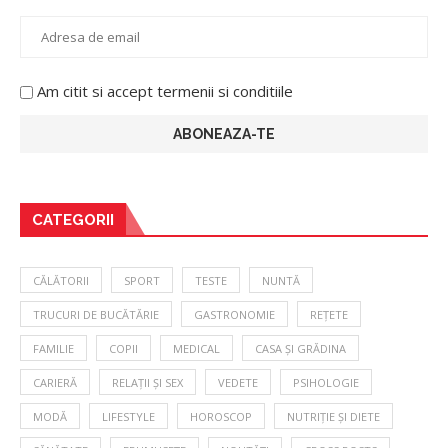
Am citit si accept termenii si conditiile
CATEGORII
CĂLĂTORII
SPORT
TESTE
NUNTĂ
TRUCURI DE BUCĂTĂRIE
GASTRONOMIE
REȚETE
FAMILIE
COPII
MEDICAL
CASA ȘI GRĂDINA
CARIERĂ
RELAȚII ȘI SEX
VEDETE
PSIHOLOGIE
MODĂ
LIFESTYLE
HOROSCOP
NUTRIȚIE ȘI DIETE